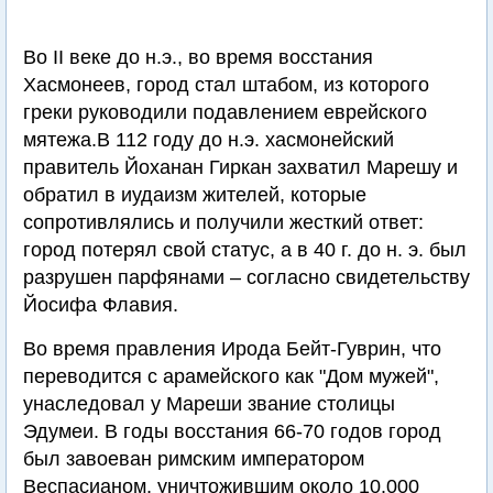
Во II веке до н.э., во время восстания
Хасмонеев, город стал штабом, из которого
греки руководили подавлением еврейского
мятежа.В 112 году до н.э. хасмонейский
правитель Йоханан Гиркан захватил Марешу и
обратил в иудаизм жителей, которые
сопротивлялись и получили жесткий ответ:
город потерял свой статус, а в 40 г. до н. э. был
разрушен парфянами – согласно свидетельству
Йосифа Флавия.
Во время правления Ирода Бейт-Гуврин, что
переводится с арамейского как "Дом мужей",
унаследовал у Мареши звание столицы
Эдумеи. В годы восстания 66-70 годов город
был завоеван римским императором
Веспасианом, уничтожившим около 10.000