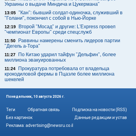
Украины о выдаче Миндича и Цукермана"
"Кан": бывший солдат-одиночка, служивший в
13:05
"Голани", покончил с собой в Нью-Йорке
Второй "Мосад" и другие: L'Express провел
12:19
"чемпионат Европы" среди спецслужб
Раввины намерены сменить лидеров партии
11:50
"Дегель а-Тора"
По Китаю ударил тайфун "Дельфин", более
11:27
миллиона эвакуированных
Прокуратура потребовала от владельца
11:24
крокодиловой фермы в Пцаэле более миллиона
шекелей
Понедельник, 10 августа 2026 г.
Теги
Обратная связь
Подписка на новости (RSS)
Без картинок
Данные редакции и устав
Реклама:
advertising@newsru.co.il