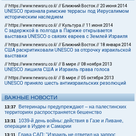
//
https://www.newsru.co.il/
//
Ближний Восток
//
20 июня 2014
UNESCO признала римские террасы под Иерусалимом
историческим наследием
//
https://www.newsru.co.il/
//
Культура
//
11 июня 2014
С задержкой в полгода в Париже открывается
выставка UNESCO о связях евреев с Землей Израиля
//
https://www.newsru.co.il/
//
Ближний Восток
//
18 января 2014
США раскритиковали UNESCO за отсрочку израильской
выставки
//
https://www.newsru.co.il/
//
В мире
//
08 ноября 2013
UNESCO лишила США и Израиль права голоса
//
https://www.newsru.co.il/
//
В мире
//
05 октября 2013
UNESCO приняло шесть антиизраильских резолюций
ВАЖНЫЕ НОВОСТИ
Ветеринары предупреждают – на палестинских
13:37
территориях распространяется бешенство
1039-й день войны: действия в Газе и Ливане,
13:31
операции в Иудее и Самарии
Глава САП: "Израиль не ответил на запрос
13:11