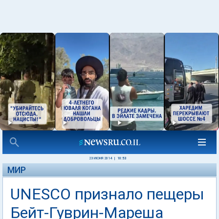
23 ИЮНЯ 2014
|
10:53
МИР
UNESCO признало пещеры
Бейт-Гуврин-Мареша