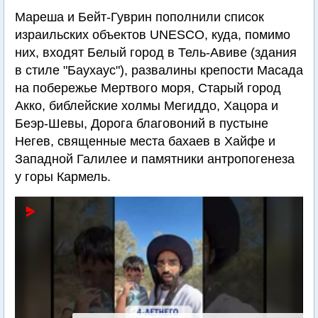
Мареша и Бейт-Гуврин пополнили список
израильских объектов UNESCO, куда, помимо
них, входят Белый город в Тель-Авиве (здания
в стиле "Баухаус"), развалины крепости Масада
на побережье Мертвого моря, Старый город
Акко, библейские холмы Мегиддо, Хацора и
Беэр-Шевы, Дорога благовоний в пустыне
Негев, священные места бахаев в Хайфе и
Западной Галилее и памятники антропогенеза
у горы Кармель.