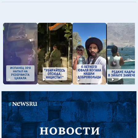
ИСПАНЕЦ ЗРЯ
НАПАЛ НА
РЕЗЕРВИСТА
ЦАХАЛА