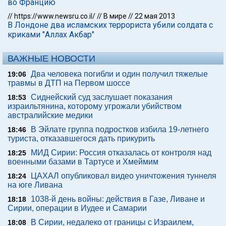
во Францию
//
https://www.newsru.co.il/
//
В мире
//
22 мая 2013
В Лондоне два исламских террориста убили солдата с
криками "Аллах Акбар"
ВАЖНЫЕ НОВОСТИ
Два человека погибли и один получил тяжелые
19:06
травмы в ДТП на Первом шоссе
Сиднейский суд заслушает показания
18:53
израильтянина, которому угрожали убийством
австралийские медики
В Эйлате группа подростков избила 19-летнего
18:46
туриста, отказавшегося дать прикурить
МИД Сирии: Россия отказалась от контроля над
18:25
военными базами в Тартусе и Хмеймим
ЦАХАЛ опубликовал видео уничтожения туннеля
18:24
на юге Ливана
1038-й день войны: действия в Газе, Ливане и
18:18
Сирии, операции в Иудее и Самарии
В Сирии, недалеко от границы с Израилем,
18:08