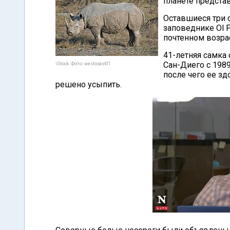
планете предста
Оставшиеся три 
заповеднике Ol P
почтенном возрас
41-летняя самка
Сан-Диего с 1989
iStock. Фото: westcoast01
после чего ее з
решено усыпить.