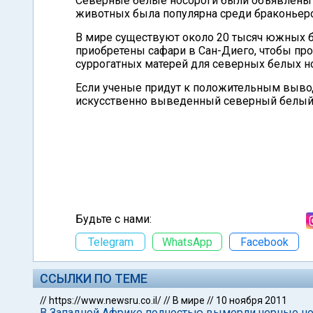
Северные белые носороги были объявлены и
животных была популярна среди браконьеро
В мире существуют около 20 тысяч южных б
приобретены сафари в Сан-Диего, чтобы про
суррогатных матерей для северных белых н
Если ученые придут к положительным вывод
искусственно выведенный северный белый 
Будьте с нами:
Telegram
WhatsApp
Facebook
ССЫЛКИ ПО ТЕМЕ
//
https://www.newsru.co.il/
//
В мире
//
10 ноября 2011
В Западной Африке полностью вымерли черные но