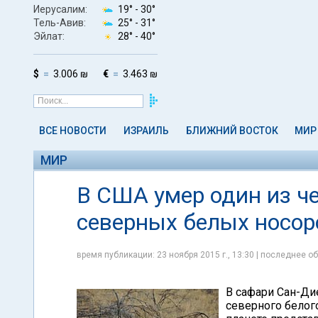
Иерусалим:
19° -
30°
Тель-Авив:
25° -
31°
Эйлат:
28° -
40°
$
3.006 ₪
€
3.463 ₪
ВСЕ НОВОСТИ
ИЗРАИЛЬ
БЛИЖНИЙ ВОСТОК
МИР
МИР
В США умер один из ч
северных белых носор
время публикации: 23 ноября 2015 г., 13:30 | последнее об
В сафари Сан-Ди
северного белог