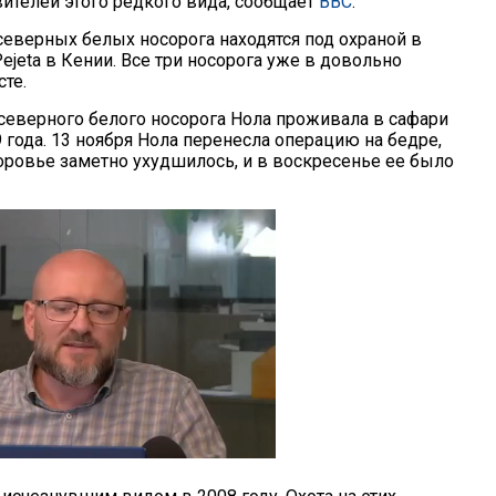
вителей этого редкого вида, сообщает
BBC
.
северных белых носорога находятся под охраной в
ejeta в Кении. Все три носорога уже в довольно
те.
 северного белого носорога Нола проживала в сафари
 года. 13 ноября Нола перенесла операцию на бедре,
доровье заметно ухудшилось, и в воскресенье ее было