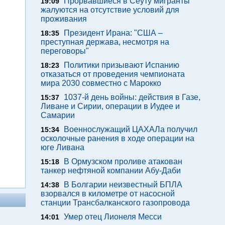
Прорвавшиеся в Сеуту мигранты
19:09
жалуются на отсутствие условий для
проживания
Президент Ирана: "США –
18:35
преступная держава, несмотря на
переговоры"
Политики призывают Испанию
18:23
отказаться от проведения чемпионата
мира 2030 совместно с Марокко
1037-й день войны: действия в Газе,
15:37
Ливане и Сирии, операции в Иудее и
Самарии
Военнослужащий ЦАХАЛа получил
15:34
осколочные ранения в ходе операции на
юге Ливана
В Ормузском проливе атакован
15:18
танкер нефтяной компании Абу-Даби
В Болгарии неизвестный БПЛА
14:38
взорвался в километре от насосной
станции Трансбалканского газопровода
Умер отец Лионеля Месси
14:01