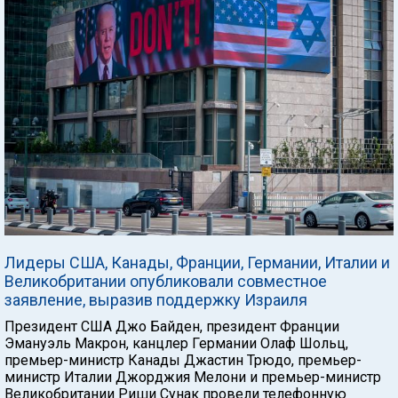
Лидеры США, Канады, Франции, Германии, Италии и
Великобритании опубликовали совместное
заявление, выразив поддержку Израиля
Президент США Джо Байден, президент Франции
Эмануэль Макрон, канцлер Германии Олаф Шольц,
премьер-министр Канады Джастин Трюдо, премьер-
министр Италии Джорджия Мелони и премьер-министр
Великобритании Риши Сунак провели телефонную