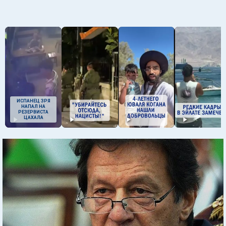
ИСПАНЕЦ ЗРЯ
НАПАЛ НА
РЕЗЕРВИСТА
ЦАХАЛА