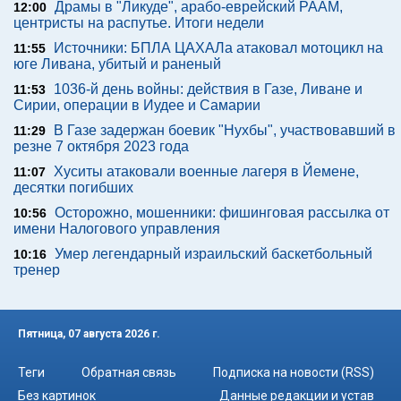
Драмы в "Ликуде", арабо-еврейский РААМ,
12:00
центристы на распутье. Итоги недели
Источники: БПЛА ЦАХАЛа атаковал мотоцикл на
11:55
юге Ливана, убитый и раненый
1036-й день войны: действия в Газе, Ливане и
11:53
Сирии, операции в Иудее и Самарии
В Газе задержан боевик "Нухбы", участвовавший в
11:29
резне 7 октября 2023 года
Хуситы атаковали военные лагеря в Йемене,
11:07
десятки погибших
Осторожно, мошенники: фишинговая рассылка от
10:56
имени Налогового управления
Умер легендарный израильский баскетбольный
10:16
тренер
Пятница, 07 августа 2026 г.
Теги
Обратная связь
Подписка на новости (RSS)
Без картинок
Данные редакции и устав