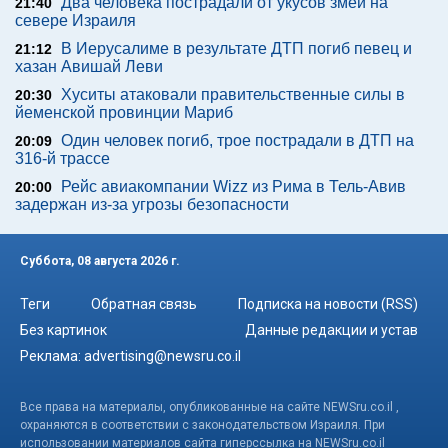
Два человека пострадали от укусов змей на
21:40
севере Израиля
В Иерусалиме в результате ДТП погиб певец и
21:12
хазан Авишай Леви
Хуситы атаковали правительственные силы в
20:30
йеменской провинции Мариб
Один человек погиб, трое пострадали в ДТП на
20:09
316-й трассе
Рейс авиакомпании Wizz из Рима в Тель-Авив
20:00
задержан из-за угрозы безопасности
Суббота, 08 августа 2026 г.
Теги
Обратная связь
Подписка на новости (RSS)
Без картинок
Данные редакции и устав
Реклама:
advertising@newsru.co.il
Все права на материалы, опубликованные на сайте NEWSru.co.il ,
охраняются в соответствии с законодательством Израиля. При
использовании материалов сайта гиперссылка на NEWSru.co.il