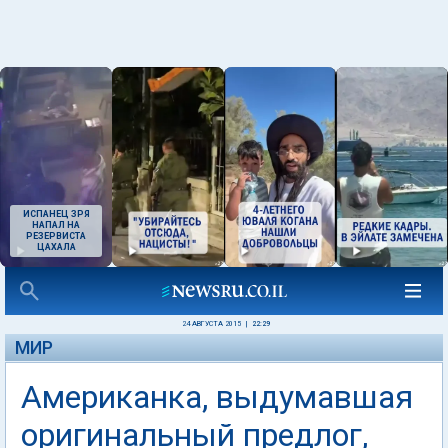
ИСПАНЕЦ ЗРЯ
НАПАЛ НА
РЕЗЕРВИСТА
ЦАХАЛА
24 АВГУСТА 2015
|
22:29
МИР
Американка, выдумавшая
оригинальный предлог,