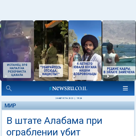
ИСПАНЕЦ ЗРЯ
НАПАЛ НА
РЕЗЕРВИСТА
ЦАХАЛА
24 АВГУСТА 2023
|
19:24
МИР
В штате Алабама при
ограблении убит