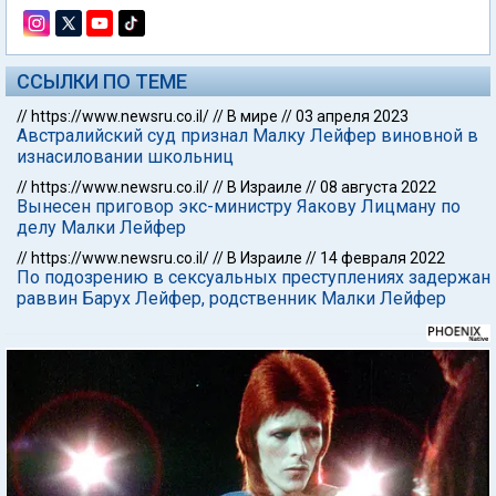
ССЫЛКИ ПО ТЕМЕ
//
https://www.newsru.co.il/
//
В мире
//
03 апреля 2023
Австралийский суд признал Малку Лейфер виновной в
изнасиловании школьниц
//
https://www.newsru.co.il/
//
В Израиле
//
08 августа 2022
Вынесен приговор экс-министру Яакову Лицману по
делу Малки Лейфер
//
https://www.newsru.co.il/
//
В Израиле
//
14 февраля 2022
По подозрению в сексуальных преступлениях задержан
раввин Барух Лейфер, родственник Малки Лейфер