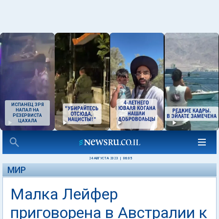
ИСПАНЕЦ ЗРЯ
НАПАЛ НА
РЕЗЕРВИСТА
ЦАХАЛА
24 АВГУСТА 2023
|
06:05
МИР
Малка Лейфер
приговорена в Австралии к