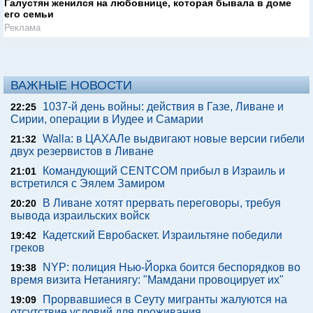
Галустян женился на любовнице, которая бывала в доме
его семьи
Реклама
ВАЖНЫЕ НОВОСТИ
1037-й день войны: действия в Газе, Ливане и
22:25
Сирии, операции в Иудее и Самарии
Walla: в ЦАХАЛе выдвигают новые версии гибели
21:32
двух резервистов в Ливане
Командующий CENTCOM прибыл в Израиль и
21:01
встретился с Эялем Замиром
В Ливане хотят прервать переговоры, требуя
20:20
вывода израильских войск
Кадетский Евробаскет. Израильтяне победили
19:42
греков
NYP: полиция Нью-Йорка боится беспорядков во
19:38
время визита Нетаниягу: "Мамдани провоцирует их"
Прорвавшиеся в Сеуту мигранты жалуются на
19:09
отсутствие условий для проживания