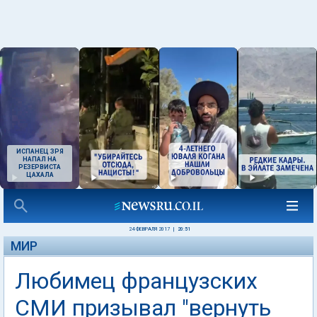
ИСПАНЕЦ ЗРЯ
НАПАЛ НА
РЕЗЕРВИСТА
ЦАХАЛА
24 ФЕВРАЛЯ 2017
|
20:51
МИР
Любимец французских
СМИ призывал "вернуть