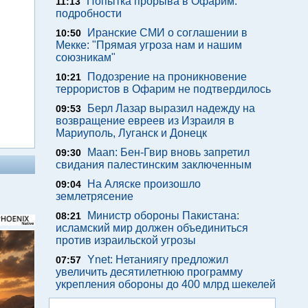
Попытка прорыва в Офарим:
11:13
подробности
Иранские СМИ о соглашении в
10:50
Мекке: "Прямая угроза нам и нашим
союзникам"
Подозрение на проникновение
10:21
террористов в Офарим не подтвердилось
Берл Лазар выразил надежду на
09:53
возвращение евреев из Израиля в
Мариуполь, Луганск и Донецк
Maan: Бен-Гвир вновь запретил
09:30
свидания палестинским заключенным
На Аляске произошло
09:04
землетрясение
Министр обороны Пакистана:
08:21
исламский мир должен объединиться
против израильской угрозы
Ynet: Нетаниягу предложил
07:57
увеличить десятилетнюю программу
укрепления обороны до 400 млрд шекелей