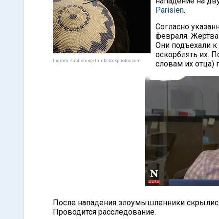
нападение на дву
Parisien
.
Согласно указан
февраля. Жертва
Они подъехали к 
оскорблять их. П
Ingram Publishing/thinkstockphotos.com
словам их отца) 
После нападения злоумышленники скрылись.
Проводится расследование.