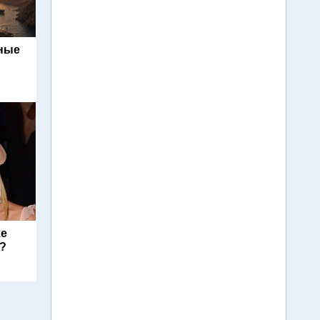
ьные
ke
s?