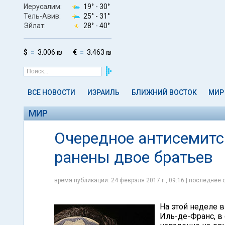
Иерусалим:
19° -
30°
Тель-Авив:
25° -
31°
Эйлат:
28° -
40°
$
3.006 ₪
€
3.463 ₪
ВСЕ НОВОСТИ
ИЗРАИЛЬ
БЛИЖНИЙ ВОСТОК
МИР
МИР
Очередное антисемитс
ранены двое братьев
время публикации: 24 февраля 2017 г., 09:16 | последнее 
На этой неделе 
Иль-де-Франс, в