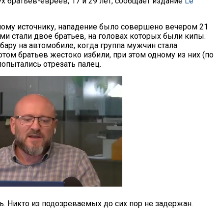
х братьев-евреев, 17 и 29 лет, сообщает издание
Le
ному источнику, нападение было совершено вечером 21
ми стали двое братьев, на головах которых были кипы.
бару на автомобиле, когда группа мужчин стала
отом братьев жестоко избили, при этом одному из них (по
попытались отрезать палец.
 Никто из подозреваемых до сих пор не задержан.