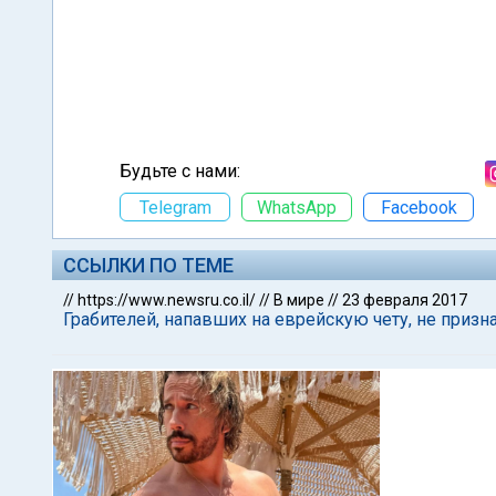
Будьте с нами:
Telegram
WhatsApp
Facebook
ССЫЛКИ ПО ТЕМЕ
//
https://www.newsru.co.il/
//
В мире
//
23 февраля 2017
Грабителей, напавших на еврейскую чету, не призн