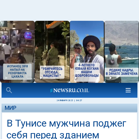
ИСПАНЕЦ ЗРЯ
НАПАЛ НА
РЕЗЕРВИСТА
ЦАХАЛА
24 ЯНВАРЯ 2025
|
04:27
МИР
В Тунисе мужчина поджег
себя перед зданием