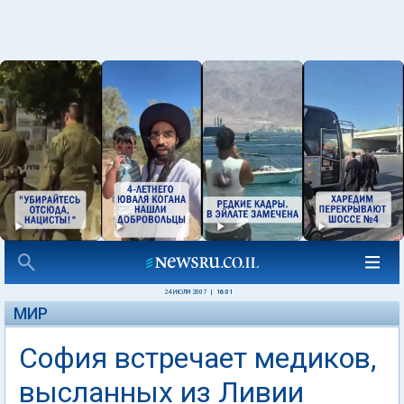
24 ИЮЛЯ 2007
|
16:01
МИР
София встречает медиков,
высланных из Ливии