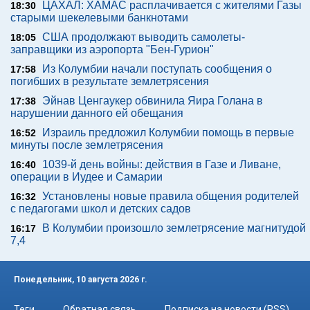
ЦАХАЛ: ХАМАС расплачивается с жителями Газы
18:30
старыми шекелевыми банкнотами
США продолжают выводить самолеты-
18:05
заправщики из аэропорта "Бен-Гурион"
Из Колумбии начали поступать сообщения о
17:58
погибших в результате землетрясения
Эйнав Ценгаукер обвинила Яира Голана в
17:38
нарушении данного ей обещания
Израиль предложил Колумбии помощь в первые
16:52
минуты после землетрясения
1039-й день войны: действия в Газе и Ливане,
16:40
операции в Иудее и Самарии
Установлены новые правила общения родителей
16:32
с педагогами школ и детских садов
В Колумбии произошло землетрясение магнитудой
16:17
7,4
Понедельник, 10 августа 2026 г.
Теги
Обратная связь
Подписка на новости (RSS)