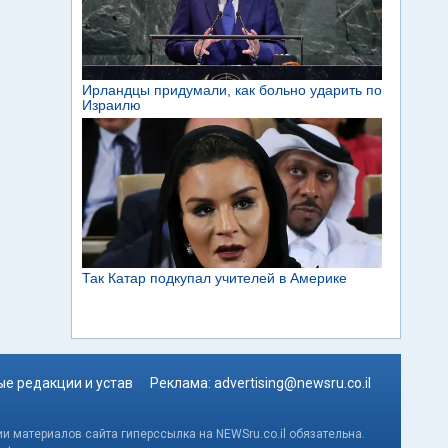
е редакции и устав
Реклама:
advertising@newsru.co.il
и материалов сайта гиперссылка на NEWSru.co.il обязательна.