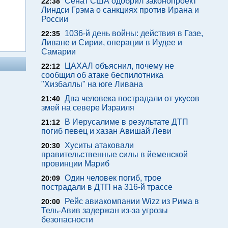
Сенат США одобрил законопроект
22:38
Линдси Грэма о санкциях против Ирана и
России
1036-й день войны: действия в Газе,
22:35
Ливане и Сирии, операции в Иудее и
Самарии
ЦАХАЛ объяснил, почему не
22:12
сообщил об атаке беспилотника
"Хизбаллы" на юге Ливана
Два человека пострадали от укусов
21:40
змей на севере Израиля
В Иерусалиме в результате ДТП
21:12
погиб певец и хазан Авишай Леви
Хуситы атаковали
20:30
правительственные силы в йеменской
провинции Мариб
Один человек погиб, трое
20:09
пострадали в ДТП на 316-й трассе
Рейс авиакомпании Wizz из Рима в
20:00
Тель-Авив задержан из-за угрозы
безопасности