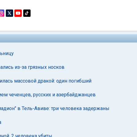
льницу
ались из-за грязных носков
илась массовой дракой: один погибший
ием чеченцев, русских и азербайджанцев
адион" в Тель-Авиве: три человека задержаны
а
ной, 2 человека убиты