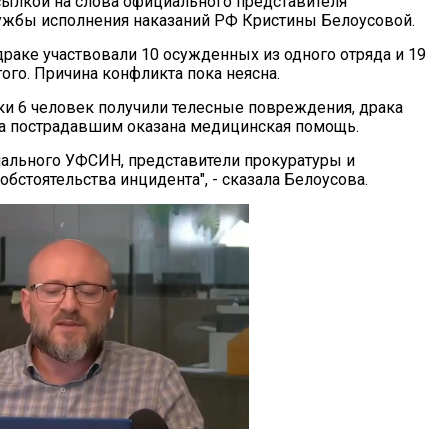
сылкой на слова официального представителя
жбы исполнения наказаний РФ Кристины Белоусовой.
драке участвовали 10 осужденных из одного отряда и 19
гого. Причина конфликта пока неясна.
аки 6 человек получили телесные повреждения, драка
 а пострадавшим оказана медицинская помощь.
онального УФСИН, представители прокуратуры и
бстоятельства инцидента", - сказала Белоусова.