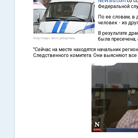
NEWSru.com
со с
Федеральной слу
По ее словам, в 
человек - из дру
В результате др
была пресечена,
Getty Images. Фото: Д.Коротаев
"Сейчас на месте находятся начальник реги
Следственного комитета. Они выясняют все о