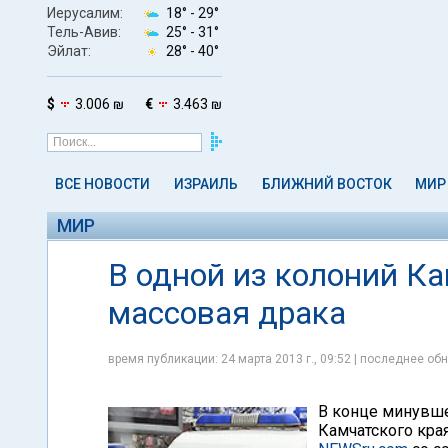
Иерусалим:
18° -
29°
Тель-Авив:
25° -
31°
Эйлат:
28° -
40°
$
3.006 ₪
€
3.463 ₪
ВСЕ НОВОСТИ
ИЗРАИЛЬ
БЛИЖНИЙ ВОСТОК
МИР
МИР
В одной из колоний К
массовая драка
время публикации: 24 марта 2013 г., 09:52 | последнее обн
В конце минувше
Камчатского кра