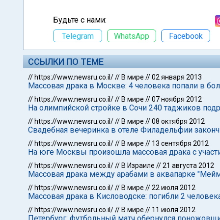
Будьте с нами:
Telegram
WhatsApp
Facebook
ССЫЛКИ ПО ТЕМЕ
//
https://www.newsru.co.il/
//
В мире
//
02 января 2013
Массовая драка в Москве: 4 человека попали в бо
//
https://www.newsru.co.il/
//
В мире
//
07 ноября 2012
На олимпийской стройке в Сочи 240 таджиков подр
//
https://www.newsru.co.il/
//
В мире
//
08 октября 2012
Свадебная вечеринка в отеле Филадельфии законч
//
https://www.newsru.co.il/
//
В мире
//
13 сентября 2012
На юге Москвы произошла массовая драка с участ
//
https://www.newsru.co.il/
//
В Израиле
//
21 августа 2012
Массовая драка между арабами в аквапарке "Мейм
//
https://www.newsru.co.il/
//
В мире
//
22 июля 2012
Массовая драка в Кисловодске: погибли 2 человек
//
https://www.newsru.co.il/
//
В мире
//
11 июля 2012
Петербург: футбольный матч обернулся поножовщи