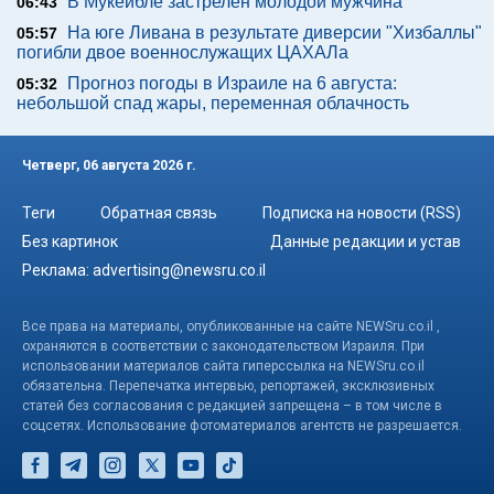
В Мукейбле застрелен молодой мужчина
06:43
На юге Ливана в результате диверсии "Хизбаллы"
05:57
погибли двое военнослужащих ЦАХАЛа
Прогноз погоды в Израиле на 6 августа:
05:32
небольшой спад жары, переменная облачность
Четверг, 06 августа 2026 г.
Теги
Обратная связь
Подписка на новости (RSS)
Без картинок
Данные редакции и устав
Реклама:
advertising@newsru.co.il
Все права на материалы, опубликованные на сайте NEWSru.co.il ,
охраняются в соответствии с законодательством Израиля. При
использовании материалов сайта гиперссылка на NEWSru.co.il
обязательна. Перепечатка интервью, репортажей, эксклюзивных
статей без согласования с редакцией запрещена – в том числе в
соцсетях. Использование фотоматериалов агентств не разрешается.