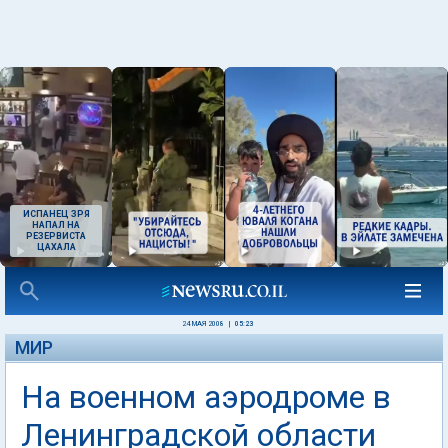
ИСПАНЕЦ ЗРЯ
НАПАЛ НА
РЕЗЕРВИСТА
ЦАХАЛА
24 МАЯ 2008
|
05:23
МИР
На военном аэродроме в
Ленинградской области