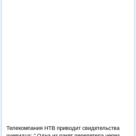
Телекомпания НТВ приводит свидетельства
очевидца: " Одна из ракет перелетела через