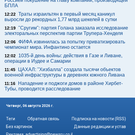
Россией покушение на главу компании, производящей
БПЛА
Траты израильтян в первый месяц каникул
12:22
выросли до рекордных 1,77 млрд шекелей в сутки
"Сругим": партия Голана заказала исследование
12:19
электоральных перспектив партии Трупера-Хенделя
ФИФА извинилась за попытку приватизировать
12:06
чемпионат мира. Инфантино остается
1035-й день войны: действия в Газе и Ливане,
12:02
операции в Иудее и Самарии
ЦАХАЛ: "Хизбалла" создала тысячи объектов
11:45
военной инфраструктуры в деревнях южного Ливана
Нападение и поджоги домов в районе Хирбет-
11:16
Тубы, проводится расследование
Четверг, 06 августа 2026 г.
Теги
Обратная связь
Подписка на новости (RSS)
Без картинок
Данные редакции и устав
Реклама:
advertising@newsru.co.il