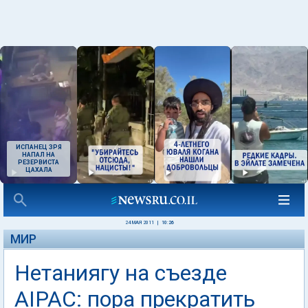
ИСПАНЕЦ ЗРЯ
НАПАЛ НА
РЕЗЕРВИСТА
ЦАХАЛА
24 МАЯ 2011
|
10:26
МИР
Нетаниягу на съезде
AIPAC: пора прекратить