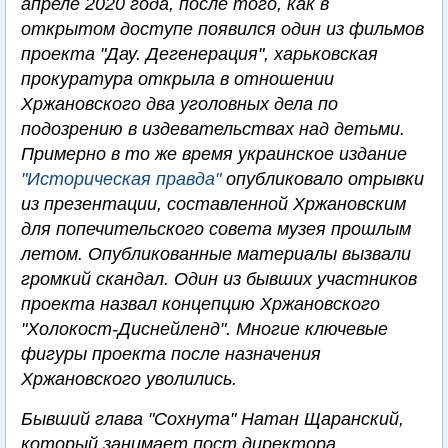
апреле 2020 года, после того, как в
открытом доступе появился один из фильмов
проекта "Дау. Дегенерация", харьковская
прокуратура открыла в отношении
Хржановского два уголовных дела по
подозрению в издевательствах над детьми.
Примерно в то же время украинское издание
"Историческая правда"
опубликовало отрывки
из презентации, составленной Хржановским
для попечительского совета музея прошлым
летом. Опубликованные материалы вызвали
громкий скандал. Один из бывших участников
проекта назвал концепцию Хржановского
"Холокост-Диснейленд". Многие ключевые
фигуры проекта после назначения
Хржановского уволились.
Бывший глава "Сохнута" Натан Щаранский,
который занимает пост директора