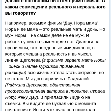
Давайте поговорим об этом прямо сейчас. О
каком совмещении реального и нереального
вы говорите?
Например, возьмем фильм "Дау. Нора мама".
Нора и ее мама – это реальные мать и дочь. Но
муж Норы – на самом деле не ее муж. И
ребенка у них на самом деле нет. Диалоги не
прописаны, это рожденные ими диалоги, в
которых смешана реальность и вымысел.
Лидия Щеголева
(в фильме играет мать Норы
– здесь и далее курсивом примечания
редакции)
всю жизнь хотела стать актрисой, но
не стала. Мы договорились с Радмилой
(Радмила Щеголева, единственная
профессиональная актриса в проекте, играла
Нору, жену Дау)
, и пригласили Лидию на
съемки. Вы видите ее буквально с момента
появления в Институте, куда она приехала