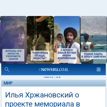
ИСПАНЕЦ ЗРЯ
НАПАЛ НА
РЕЗЕРВИСТА
ЦАХАЛА
24 МАЯ 2020
|
06:36
МИР
Илья Хржановский о
проекте мемориала в