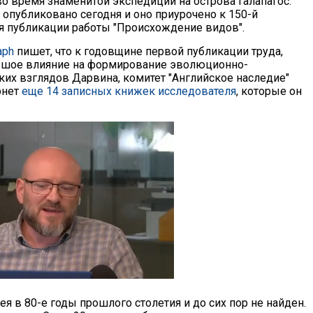
во время знаменитой экспедиции на острова Галапагос.
опубликовано сегодня и оно приурочено к 150-й
я публикации работы "Происхождение видов".
aph
пишет, что к годовщине первой публикации труда,
ьшое влияние на формирование эволюционно-
ких взглядов Дарвина, комитет "Английское наследие"
рнет
еще 14 записных книжек исследователя
, которые он
ея в 80-е годы прошлого столетия и до сих пор не найден.