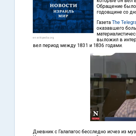
которые он вел 
Обращение было 
годовщине со дн
Газета
The Telegr
оказавшего бол
материалистичес
en.wikipedia.org
выложил в инте
вел период между 1831 и 1836 годами.
Дневник с Галапагос бесследно исчез из муз