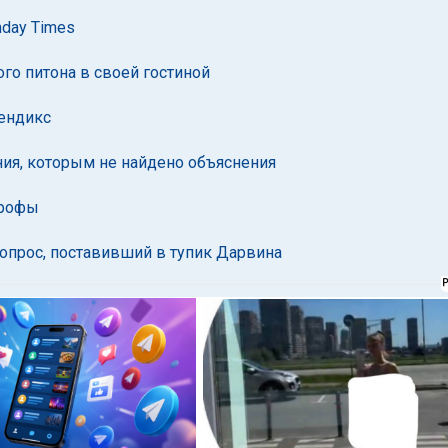
nday Times
го питона в своей гостиной
ендикс
ния, которым не найдено объяснения
трофы
опрос, поставивший в тупик Дарвина