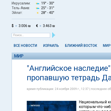
Иерусалим:
19° -
30°
Тель-Авив:
25° -
31°
Эйлат:
28° -
40°
$
3.006 ₪
€
3.463 ₪
ВСЕ НОВОСТИ
ИЗРАИЛЬ
БЛИЖНИЙ ВОСТОК
МИР
МИР
"Английское наследие
пропавшую тетрадь Д
время публикации: 24 ноября 2009 г., 12:37 | последнее об
Национальный ко
которым что-ниб