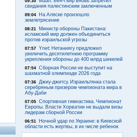
Maan: Бен-Гвир вновь запретил
09:30
свидания палестинским заключенным
На Аляске произошло
09:04
землетрясение
Министр обороны Пакистана:
08:21
исламский мир должен объединиться
против израильской угрозы
Ynet: Нетаниягу предложил
07:57
увеличить десятилетнюю программу
укрепления обороны до 400 млрд шекелей
Сборная России не выступит на
07:54
шахматной олимпиаде 2026 года
Джиу-джитсу. Израильтянка стала
07:36
серебряным призером чемпионата мира в
Абу-Даби
Спортивная гимнастика. Чемпионат
07:05
Европы. Власти Хорватии не выдали визы
лидерам сборной России
Ночной удар по Украине: в Киевской
06:51
области есть жертвы, в их числе ребенок