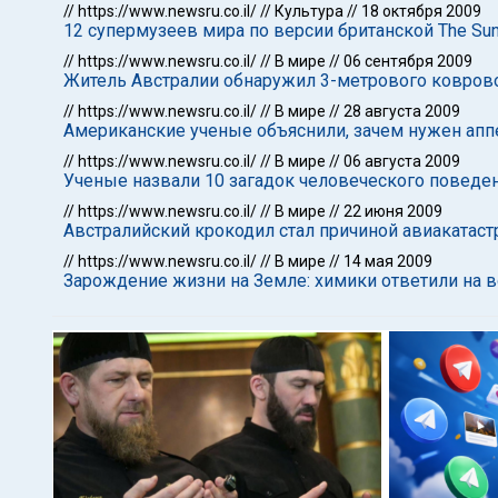
//
https://www.newsru.co.il/
//
Культура
//
18 октября 2009
12 супермузеев мира по версии британской The Su
//
https://www.newsru.co.il/
//
В мире
//
06 сентября 2009
Житель Австралии обнаружил 3-метрового коврово
//
https://www.newsru.co.il/
//
В мире
//
28 августа 2009
Американские ученые объяснили, зачем нужен апп
//
https://www.newsru.co.il/
//
В мире
//
06 августа 2009
Ученые назвали 10 загадок человеческого поведе
//
https://www.newsru.co.il/
//
В мире
//
22 июня 2009
Австралийский крокодил стал причиной авиакатас
//
https://www.newsru.co.il/
//
В мире
//
14 мая 2009
Зарождение жизни на Земле: химики ответили на в