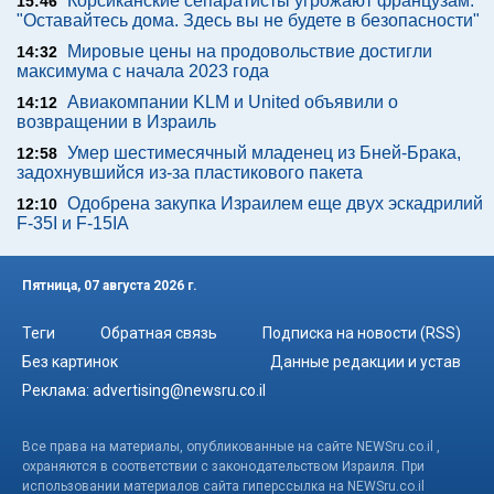
Корсиканские сепаратисты угрожают французам:
15:46
"Оставайтесь дома. Здесь вы не будете в безопасности"
Мировые цены на продовольствие достигли
14:32
максимума с начала 2023 года
Авиакомпании KLM и United объявили о
14:12
возвращении в Израиль
Умер шестимесячный младенец из Бней-Брака,
12:58
задохнувшийся из-за пластикового пакета
Одобрена закупка Израилем еще двух эскадрилий
12:10
F-35I и F-15IA
Пятница, 07 августа 2026 г.
Теги
Обратная связь
Подписка на новости (RSS)
Без картинок
Данные редакции и устав
Реклама:
advertising@newsru.co.il
Все права на материалы, опубликованные на сайте NEWSru.co.il ,
охраняются в соответствии с законодательством Израиля. При
использовании материалов сайта гиперссылка на NEWSru.co.il