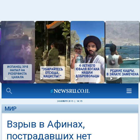
ИСПАНЕЦ ЗРЯ
НАПАЛ НА
РЕЗЕРВИСТА
ЦАХАЛА
24 НОЯБРЯ 2015
|
14:15
МИР
Взрыв в Афинах,
пострадавших нет