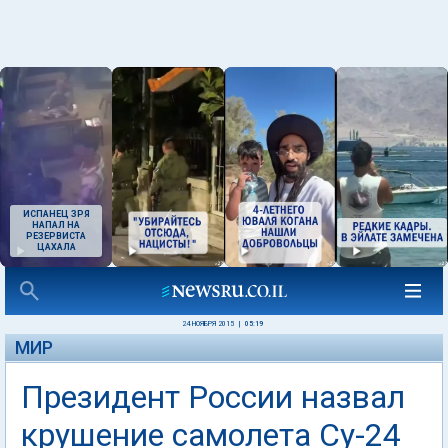
ИСПАНЕЦ ЗРЯ
НАПАЛ НА
РЕЗЕРВИСТА
ЦАХАЛА
24 НОЯБРЯ 2015
|
05:19
МИР
Президент России назвал
крушение самолета Су-24