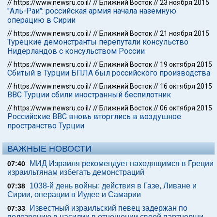
//
https://www.newsru.co.il/
//
Ближний Восток
//
23 ноября 2015
"Аль-Раи": российская армия начала наземную
операцию в Сирии
//
https://www.newsru.co.il/
//
Ближний Восток
//
21 ноября 2015
Турецкие демонстранты перепутали консульство
Нидерландов с консульством России
//
https://www.newsru.co.il/
//
Ближний Восток
//
19 октября 2015
Сбитый в Турции БПЛА был российского производства
//
https://www.newsru.co.il/
//
Ближний Восток
//
16 октября 2015
ВВС Турции сбили иностранный беспилотник
//
https://www.newsru.co.il/
//
Ближний Восток
//
06 октября 2015
Российские ВВС вновь вторглись в воздушное
пространство Турции
ВАЖНЫЕ НОВОСТИ
МИД Израиля рекомендует находящимся в Греции
07:40
израильтянам избегать демонстраций
1038-й день войны: действия в Газе, Ливане и
07:38
Сирии, операции в Иудее и Самарии
Известный израильский певец задержан по
07:33
подозрению в насилии в отношении своей партнерши