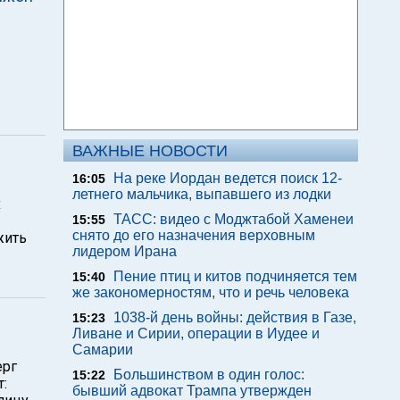
ВАЖНЫЕ НОВОСТИ
На реке Иордан ведется поиск 12-
16:05
летнего мальчика, выпавшего из лодки
х
ТАСС: видео с Моджтабой Хаменеи
15:55
снято до его назначения верховным
жить
лидером Ирана
Пение птиц и китов подчиняется тем
15:40
же закономерностям, что и речь человека
1038-й день войны: действия в Газе,
15:23
й
Ливане и Сирии, операции в Иудее и
Самарии
ерг
Большинством в один голос:
15:22
:
бывший адвокат Трампа утвержден