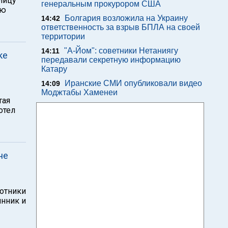
лицу
генеральным прокурором США
лю
Болгария возложила на Украину
14:42
ответственность за взрыв БПЛА на своей
территории
"А-Йом": советники Нетаниягу
14:11
ке
передавали секретную информацию
Катару
Иранские СМИ опубликовали видео
14:09
Моджтабы Хаменеи
тая
отел
не
ботники
янник и