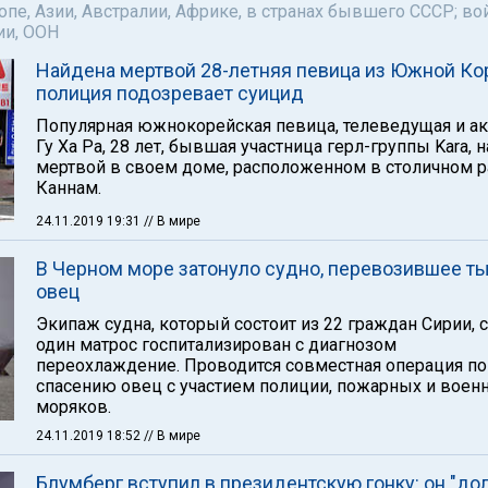
пе, Азии, Австралии, Африке, в странах бывшего СССР; во
ии, ООН
Найдена мертвой 28-летняя певица из Южной Ко
полиция подозревает суицид
Популярная южнокорейская певица, телеведущая и ак
Гу Ха Ра, 28 лет, бывшая участница герл-группы Kara, 
мертвой в своем доме, расположенном в столичном 
Каннам.
24.11.2019 19:31
// В мире
В Черном море затонуло судно, перевозившее т
овец
Экипаж судна, который состоит из 22 граждан Сирии, с
один матрос госпитализирован с диагнозом
переохлаждение. Проводится совместная операция по
спасению овец с участием полиции, пожарных и воен
моряков.
24.11.2019 18:52
// В мире
Блумберг вступил в президентскую гонку: он "д