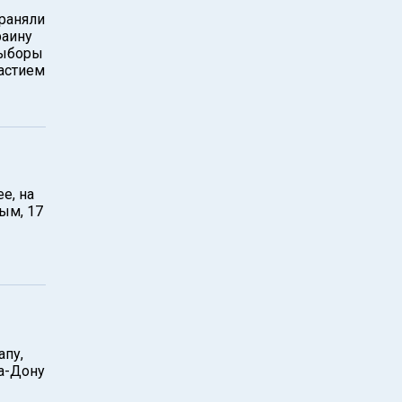
траняли
аину
выборы
частием
e, на
ым, 17
апу,
а-Дону