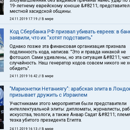
злоумышленник без видимой причины нанес удар по 
19-летнему еврейскому юноше &#8211; представите
местной хасидской общины.
24.11.2019 17:19
// В мире
Код Сбербанка РФ призвал убивать евреев: в бан
заявили, что их "хотят подставить"
Однако позже эта финансовая организация признала
подлинность кода, написав: "Это и правда никакой не
фотошоп. Сами удивлены, но эта ситуация &#8211; чис
случайность. Наш генератор кодов совсем никого не х
обидеть".
24.11.2019 16:42
// В мире
"Марионетки Нетаниягу": арабская элита в Лондо
призывает дружить с Израилем
Участниками этого мероприятия были представители
интеллектуальной элиты: дипломаты, журналисты, ра
искусства, теологи, а также Анвар Садат &#8211; плем
тезка убитого президента Египта.
24.11.2019 16:13
// В мире