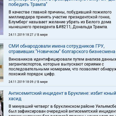
победить Трампа"
В качестве главной причины, побудившей пожилого
миллиардера принять участие президентской гонке,
Блумберг называет желание убрать из Белого дома
нынешнего президента &#8211; Дональда Трампа.
24.11.2019 18:27
// В мире
СМИ обнародовали имена сотрудников ГРУ,
отравивших "Новичком" болгарского бизнесмена
Виновников идентифицировали путем анализа данны
загранпаспортов, которые выпускают сериями с
последовательными номерами, что позволяет обнару
похожий порядок цифр.
24.11.2019 18:09
// В мире
Антисемитский инцидент в Бруклине: избит юны
хасид
В минувший четверг в бруклинском районе Уильямсб
был зафиксирован очередной антисемитский инцидент