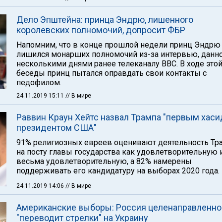
Дело Эпштейна: принца Эндрю, лишенного
королевских полномочий, допросит ФБР
Напомним, что в конце прошлой недели принц Эндрю
лишился монарших полномочий из-за интервью, данн
несколькими днями ранее телеканалу ВВС. В ходе это
беседы принц пытался оправдать свои контакты с
педофилом.
24.11.2019 15:11
// В мире
Раввин Краун Хейтс назвал Трампа "первым хас
президентом США"
91% религиозных евреев оценивают деятельность Тр
на посту главы государства как удовлетворительную 
весьма удовлетворительную, а 82% намерены
поддерживать его кандидатуру на выборах 2020 года.
24.11.2019 14:06
// В мире
Американские выборы: Россия целенаправленно
"переводит стрелки" на Украину