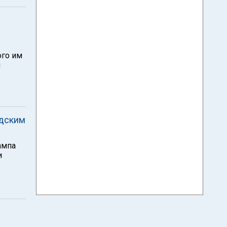
ого им
й
идским
ампа
и