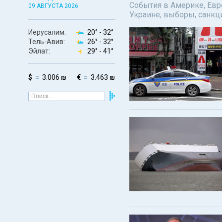
События в Америке, Евро
09 АВГУСТА 2026
Украине, выборы, санкц
Иерусалим:
20° -
32°
Тель-Авив:
26° -
32°
Эйлат:
29° -
41°
$
3.006 ₪
€
3.463 ₪