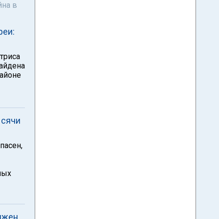
йна в
реи:
триса
найдена
районе
ысячи
пасен,
ных
олжен