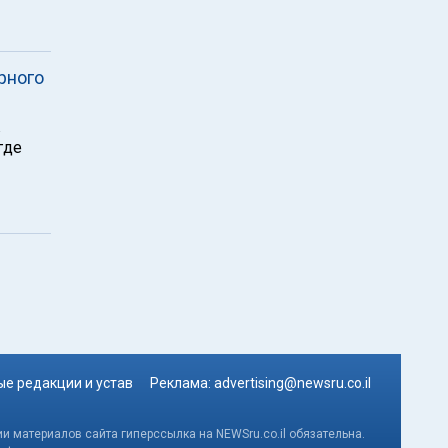
рного
в
где
е редакции и устав
Реклама:
advertising@newsru.co.il
и материалов сайта гиперссылка на NEWSru.co.il обязательна.