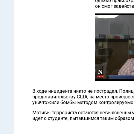
однако правоохр
он смог задейст
В ходе инцидента никто не пострадал. Поли
представительству США, на место происше
уничтожили бомбы методом контролируемо
Мотивы террориста остаются невыясненным
идет о студенте, пытавшимся таким образом п