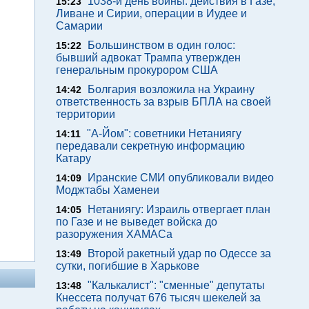
1038-й день войны: действия в Газе,
15:23
Ливане и Сирии, операции в Иудее и
Самарии
Большинством в один голос:
15:22
бывший адвокат Трампа утвержден
генеральным прокурором США
Болгария возложила на Украину
14:42
ответственность за взрыв БПЛА на своей
территории
"А-Йом": советники Нетаниягу
14:11
передавали секретную информацию
Катару
Иранские СМИ опубликовали видео
14:09
Моджтабы Хаменеи
Нетаниягу: Израиль отвергает план
14:05
по Газе и не выведет войска до
разоружения ХАМАСа
Второй ракетный удар по Одессе за
13:49
сутки, погибшие в Харькове
"Калькалист": "сменные" депутаты
13:48
Кнессета получат 676 тысяч шекелей за