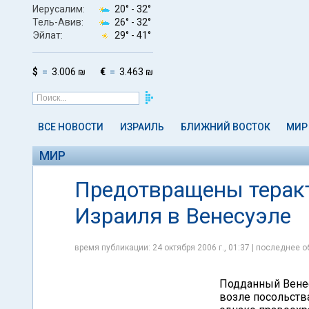
Иерусалим:
20° -
32°
Тель-Авив:
26° -
32°
Эйлат:
29° -
41°
$
3.006 ₪
€
3.463 ₪
ВСЕ НОВОСТИ
ИЗРАИЛЬ
БЛИЖНИЙ ВОСТОК
МИР
МИР
Предотвращены терак
Израиля в Венесуэле
время публикации: 24 октября 2006 г., 01:37 | последнее о
Подданный Вене
возле посольств