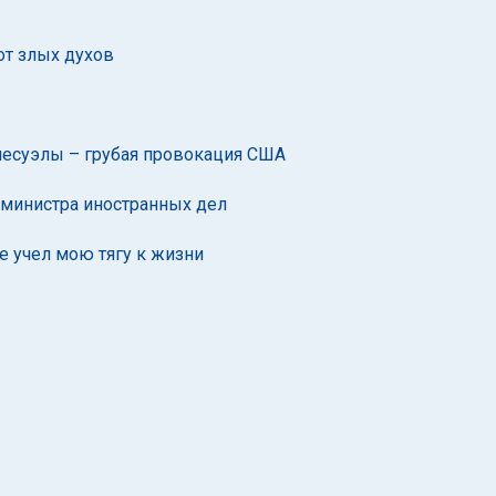
от злых духов
есуэлы – грубая провокация США
 министра иностранных дел
е учел мою тягу к жизни