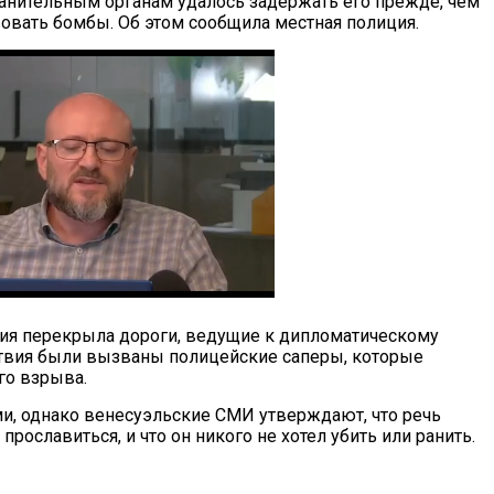
анительным органам удалось задержать его прежде, чем
вовать бомбы. Об этом сообщила местная полиция.
ция перекрыла дороги, ведущие к дипломатическому
ствия были вызваны полицейские саперы, которые
го взрыва.
и, однако венесуэльские СМИ утверждают, что речь
рославиться, и что он никого не хотел убить или ранить.