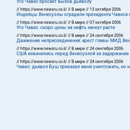
Уго Чавес бросает вызов дьяволу
//
https://www.newsru.co.il/
//
В мире
//
13 октября 2006
Индейцы Венесуэлы оградили президента Чавеса 
//
https://www.newsru.co.il/
//
В мире
//
07 октября 2006
Уго Чавес: скоро цены на нефть начнут расти
//
https://www.newsru.co.il/
//
В мире
//
24 сентября 2006
Движение неприсоединения: арест главы МИД Вен
//
https://www.newsru.co.il/
//
В мире
//
24 сентября 2006
США извинились перед Венесуэлой за задержание
//
https://www.newsru.co.il/
//
В мире
//
24 сентября 2006
Чавес: дьявол Буш приказал меня уничтожить, но н