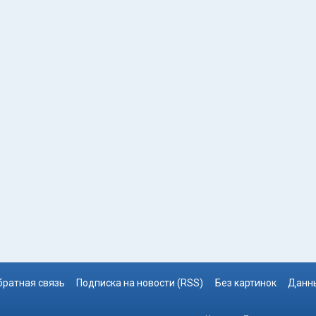
братная связь
Подписка на новости (RSS)
Без картинок
Данны