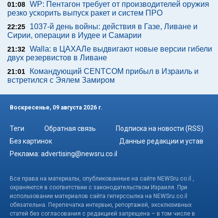
WP: Пентагон требует от производителей оружия
01:08
резко ускорить выпуск ракет и систем ПРО
1037-й день войны: действия в Газе, Ливане и
22:25
Сирии, операции в Иудее и Самарии
Walla: в ЦАХАЛе выдвигают новые версии гибели
21:32
двух резервистов в Ливане
Командующий CENTCOM прибыл в Израиль и
21:01
встретился с Эялем Замиром
Воскресенье, 09 августа 2026 г.
Теги
Обратная связь
Подписка на новости (RSS)
Без картинок
Данные редакции и устав
Реклама:
advertising@newsru.co.il
Все права на материалы, опубликованные на сайте NEWSru.co.il ,
охраняются в соответствии с законодательством Израиля. При
использовании материалов сайта гиперссылка на NEWSru.co.il
обязательна. Перепечатка интервью, репортажей, эксклюзивных
статей без согласования с редакцией запрещена – в том числе в