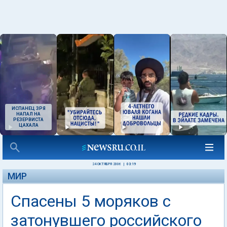
ИСПАНЕЦ ЗРЯ
НАПАЛ НА
РЕЗЕРВИСТА
ЦАХАЛА
24 ОКТЯБРЯ 2006
|
03:19
МИР
Спасены 5 моряков с
затонувшего российского