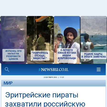
ИСПАНЕЦ ЗРЯ
НАПАЛ НА
РЕЗЕРВИСТА
ЦАХАЛА
24 ОКТЯБРЯ 2006
|
11:31
МИР
Эритрейские пираты
захватили российскую