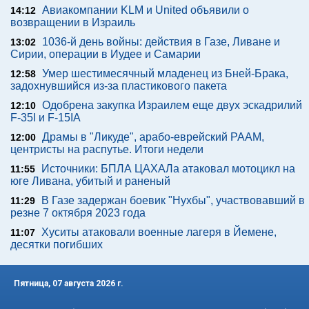
Авиакомпании KLM и United объявили о
14:12
возвращении в Израиль
1036-й день войны: действия в Газе, Ливане и
13:02
Сирии, операции в Иудее и Самарии
Умер шестимесячный младенец из Бней-Брака,
12:58
задохнувшийся из-за пластикового пакета
Одобрена закупка Израилем еще двух эскадрилий
12:10
F-35I и F-15IA
Драмы в "Ликуде", арабо-еврейский РААМ,
12:00
центристы на распутье. Итоги недели
Источники: БПЛА ЦАХАЛа атаковал мотоцикл на
11:55
юге Ливана, убитый и раненый
В Газе задержан боевик "Нухбы", участвовавший в
11:29
резне 7 октября 2023 года
Хуситы атаковали военные лагеря в Йемене,
11:07
десятки погибших
Пятница, 07 августа 2026 г.