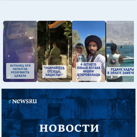
ИСПАНЕЦ ЗРЯ
НАПАЛ НА
РЕЗЕРВИСТА
ЦАХАЛА