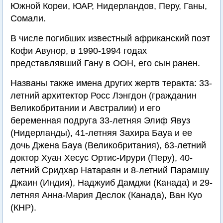
Южной Кореи, ЮАР, Нидерландов, Перу, Ганы,
Сомали.
В числе погибших известный африканский поэт
Кофи Авунор, в 1990-1994 годах
представлявший Гану в ООН, его сын ранен.
Названы также имена других жертв теракта: 33-
летний архитектор Росс Лэнгдон (гражданин
Великобритании и Австралии) и его
беременная подруга 33-летняя Элиф Явуз
(Нидерланды), 41-летняя Захира Бауа и ее
дочь Джена Бауа (Великобритания), 63-летний
доктор Хуан Хесус Ортис-Ирури (Перу), 40-
летний Сридхар Натараян и 8-летний Парамшу
Джаин (Индия), Наджуиб Дамджи (Канада) и 29-
летняя Анна-Мария Деслок (Канада), Ван Куо
(КНР).