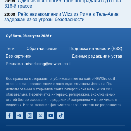
Один человек погиб, трое пострадали в ДТП на
20:09
316-й трассе
Рейс авиакомпании Wizz из Рима в Тель-Авив
20:00
задержан из-за угрозы безопасности
Суббота, 08 августа 2026 г.
Теги
Обратная связь
Подписка на новости (RSS)
Без картинок
Данные редакции и устав
Реклама:
advertising@newsru.co.il
Все права на материалы, опубликованные на сайте NEWSru.co.il ,
охраняются в соответствии с законодательством Израиля. При
использовании материалов сайта гиперссылка на NEWSru.co.il
обязательна. Перепечатка интервью, репортажей, эксклюзивных
статей без согласования с редакцией запрещена – в том числе в
соцсетях. Использование фотоматериалов агентств не разрешается.