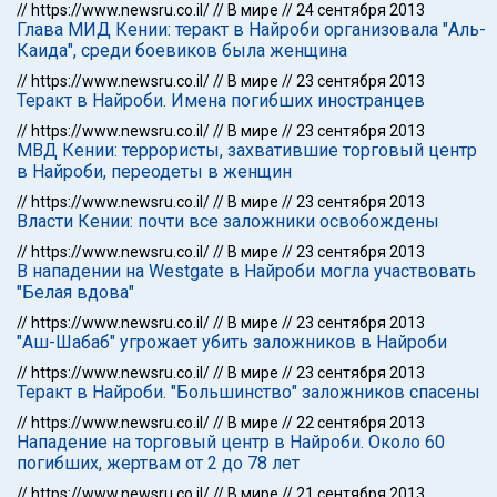
//
https://www.newsru.co.il/
//
В мире
//
24 сентября 2013
Глава МИД Кении: теракт в Найроби организовала "Аль-
Каида", среди боевиков была женщина
//
https://www.newsru.co.il/
//
В мире
//
23 сентября 2013
Теракт в Найроби. Имена погибших иностранцев
//
https://www.newsru.co.il/
//
В мире
//
23 сентября 2013
МВД Кении: террористы, захватившие торговый центр
в Найроби, переодеты в женщин
//
https://www.newsru.co.il/
//
В мире
//
23 сентября 2013
Власти Кении: почти все заложники освобождены
//
https://www.newsru.co.il/
//
В мире
//
23 сентября 2013
В нападении на Westgate в Найроби могла участвовать
"Белая вдова"
//
https://www.newsru.co.il/
//
В мире
//
23 сентября 2013
"Аш-Шабаб" угрожает убить заложников в Найроби
//
https://www.newsru.co.il/
//
В мире
//
23 сентября 2013
Теракт в Найроби. "Большинство" заложников спасены
//
https://www.newsru.co.il/
//
В мире
//
22 сентября 2013
Нападение на торговый центр в Найроби. Около 60
погибших, жертвам от 2 до 78 лет
//
https://www.newsru.co.il/
//
В мире
//
21 сентября 2013