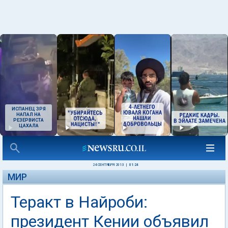
ИСПАНЕЦ ЗРЯ
НАПАЛ НА
РЕЗЕРВИСТА
ЦАХАЛА
24 СЕНТЯБРЯ 2013
|
01:24
МИР
Теракт в Найроби:
президент Кении объявил