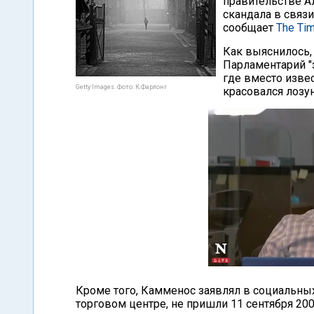
правительстве А
скандала в связ
сообщает
The Tim
Как выяснилось,
Парламентарий "
где вместо извес
Getty Images. Фото: К.Фарлонг
красовался лозун
Кроме того, Камменос заявлял в социальных
торговом центре, не пришли 11 сентября 2001