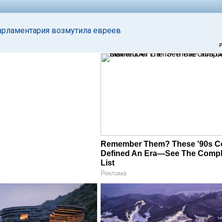
парламентария возмутила евреев
Remember Them? These '90s C
Defined An Era—See The Compl
List
Реклама