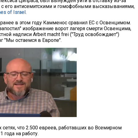
лексиса Ципраса, был вынужден уйти в отставку из-за
и с его антисемитскими и гомофобными высказываниями,
es of Israel
.
 ранее в этом году Камменос сравнил ЕС с Освенцимом.
запостил" изображение ворот лагеря смерти Освенцима,
тной надписи Arbeit macht frei ("Труд освобождает")
г "Мы остаемся в Европе".
 сетях, что 2.500 евреев, работавших во Всемирном
 года на работу.