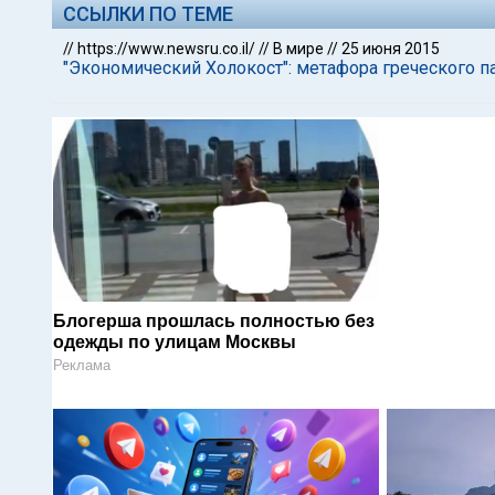
ССЫЛКИ ПО ТЕМЕ
//
https://www.newsru.co.il/
//
В мире
//
25 июня 2015
"Экономический Холокост": метафора греческого 
Блогерша прошлась полностью без
одежды по улицам Москвы
Реклама