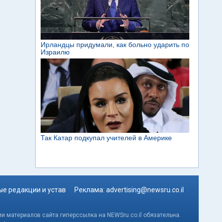
е редакции и устав
Реклама:
advertising@newsru.co.il
и материалов сайта гиперссылка на NEWSru.co.il обязательна.