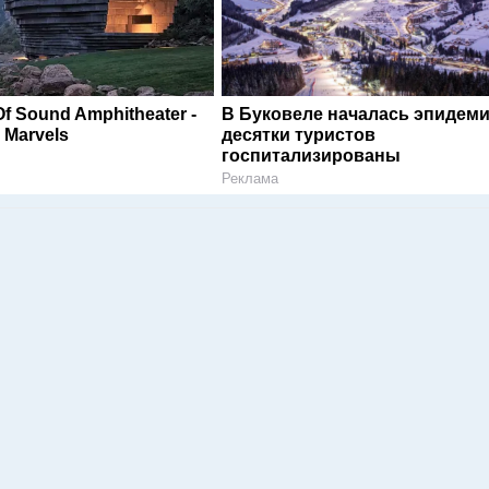
f Sound Amphitheater -
В Буковеле началась эпидеми
l Marvels
десятки туристов
госпитализированы
Реклама