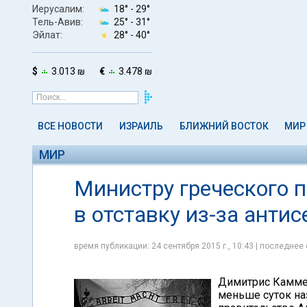
Иерусалим:
18° -
29°
Тель-Авив:
25° -
31°
Эйлат:
28° -
40°
$
3.013 ₪
€
3.478 ₪
ВСЕ НОВОСТИ
ИЗРАИЛЬ
БЛИЖНИЙ ВОСТОК
МИР
МИР
Министру греческого 
в отставку из-за ант
время публикации: 24 сентября 2015 г., 10:43 | последнее 
Димитрис Каммен
меньше суток на