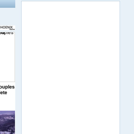
ouples
ete