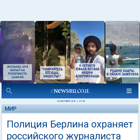
ИСПАНЕЦ ЗРЯ
НАПАЛ НА
РЕЗЕРВИСТА
ЦАХАЛА
24 СЕНТЯБРЯ 2018
|
07:16
МИР
Полиция Берлина охраняет
российского журналиста