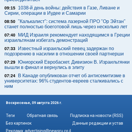
1038-й день войны: действия в Газе, Ливане и
09:15
Сирии, операции в Иудее и Самарии
"Калькалист": система лазерной ПРО "Ор Эйтан"
08:50
станет полностью боеготовой лишь через несколько лет
МИД Израиля рекомендует находящимся в Греции
07:40
израильтянам избегать демонстраций
Известный израильский певец задержан по
07:33
подозрению в насилии в отношении своей партнерши
Юниорский Евробаскет. Дивизион В. Израильтянки
07:29
вышли в финал и вернулись в элиту
В Канаде опубликован отчет об антисемитизме в
07:24
университетах: 96% студентов-евреев сталкивались с
ним
Воскресенье, 09 августа 2026 г.
Теги
Обратная связь
Подписка на новости (RSS)
Без картинок
Данные редакции и устав
Реклама:
advertising@newsru.co.il