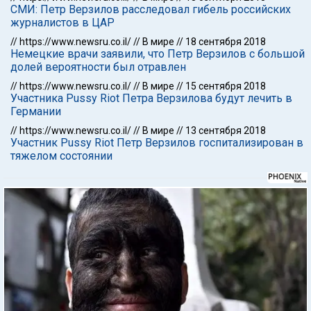
СМИ: Петр Верзилов расследовал гибель российских
журналистов в ЦАР
//
https://www.newsru.co.il/
//
В мире
//
18 сентября 2018
Немецкие врачи заявили, что Петр Верзилов с большой
долей вероятности был отравлен
//
https://www.newsru.co.il/
//
В мире
//
15 сентября 2018
Участника Pussy Riot Петра Верзилова будут лечить в
Германии
//
https://www.newsru.co.il/
//
В мире
//
13 сентября 2018
Участник Pussy Riot Петр Верзилов госпитализирован в
тяжелом состоянии