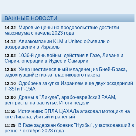
ВАЖНЫЕ НОВОСТИ
Мировые цены на продовольствие достигли
14:32
максимума с начала 2023 года
Авиакомпании KLM и United объявили о
14:12
возвращении в Израиль
1036-й день войны: действия в Газе, Ливане и
13:02
Сирии, операции в Иудее и Самарии
Умер шестимесячный младенец из Бней-Брака,
12:58
задохнувшийся из-за пластикового пакета
Одобрена закупка Израилем еще двух эскадрилий
12:10
F-35I и F-15IA
Драмы в "Ликуде", арабо-еврейский РААМ,
12:00
центристы на распутье. Итоги недели
Источники: БПЛА ЦАХАЛа атаковал мотоцикл на
11:55
юге Ливана, убитый и раненый
В Газе задержан боевик "Нухбы", участвовавший в
11:29
резне 7 октября 2023 года