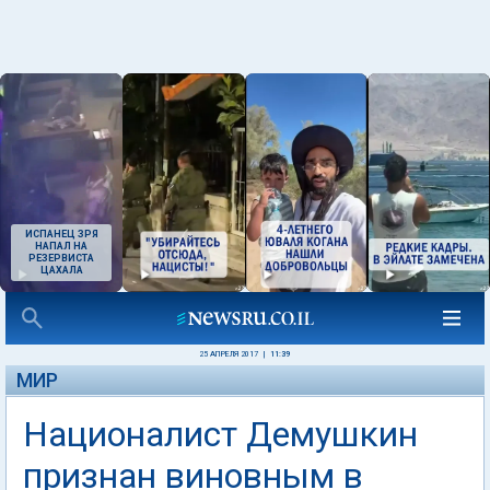
ИСПАНЕЦ ЗРЯ
НАПАЛ НА
РЕЗЕРВИСТА
ЦАХАЛА
25 АПРЕЛЯ 2017
|
11:39
МИР
Националист Демушкин
признан виновным в