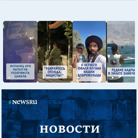
ИСПАНЕЦ ЗРЯ
НАПАЛ НА
РЕЗЕРВИСТА
ЦАХАЛА