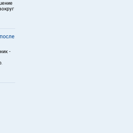
ашение
вокруг
 после
ник -
.