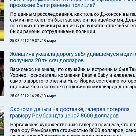
прохожие были ранены полицией
По данным расследования, как только Джонсон выта
сумки пистолет, он был застрелен полицейскими. Дев
прохожих получили ранения в результате стрельбы: вс
были ранены сотрудниками полиции.
25.08.2012 19:37
// В мире
Женщина указала дорогу заблудившемуся водит
получила 20 тысяч долларов
Василакос не знала, что случайным встречным был Та
Уорнер - основатель компании Beanie Baby и владелец
самого дорогого отеля в Нью-Йорке, состояние котор
оценивается в четыре с половиной миллиарда доллар
25.08.2012 16:25
// В мире
Экономя деньги на доставке, галерея потеряла
гравюру Рембрандта ценой 8600 долларов
Норвежская художественная галерея признала, что по
гравюру Рембрандта стоимостью 8600 долларов, сэк