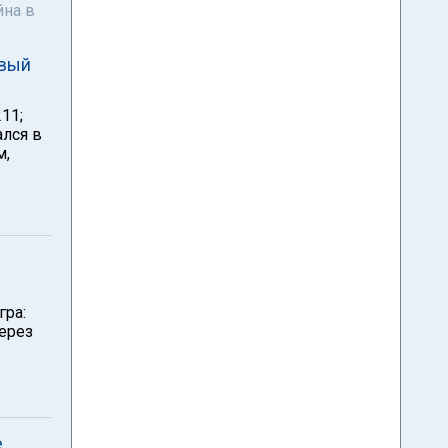
йна в
рвый
11;
ался в
м,
гра:
ерез
е