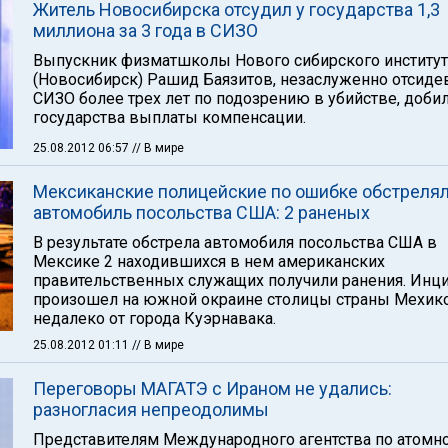
Житель Новосибирска отсудил у государства 1,3
миллиона за 3 года в СИЗО
Выпускник физматшколы Нового сибирского институт
(Новосибирск) Рашид Баязитов, незаслуженно отсид
СИЗО более трех лет по подозрению в убийстве, добил
государства выплаты компенсации.
25.08.2012 06:57
// В мире
Мексиканские полицейские по ошибке обстреля
автомобиль посольства США: 2 раненых
В результате обстрела автомобиля посольства США в
Мексике 2 находившихся в нем американских
правительственных служащих получили ранения. Инц
произошел на южной окраине столицы страны Мехико
недалеко от города Куэрнавака.
25.08.2012 01:11
// В мире
Переговоры МАГАТЭ с Ираном не удались:
разногласия непреодолимы
Представителям Международного агентства по атомн