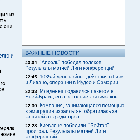
щил из
ять
е они
ВАЖНЫЕ НОВОСТИ
елю и
"Апоэль" победил поляков.
23:04
Результаты матчей Лиги конференций
й
1035-й день войны: действия в Газе
22:45
и Ливане, операции в Иудее и Самарии
ого
ов.
Младенец подавился пакетом в
22:33
Бней-Браке, его состояние критическое
Компания, занимающаяся помощью
22:30
в эмиграции израильтян, обратилась за
защитой от кредиторов
Киевляне победили. "Бейтар"
22:28
теряла
проиграл. Результаты матчей Лиги
ономив
конференций