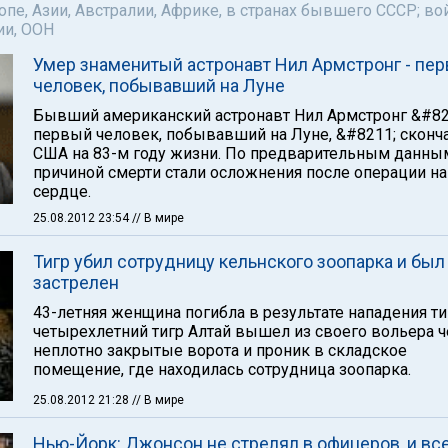
пе, Азии, Австралии, Африке, в странах бывшего СССР; во
ии, ООН
Умер знаменитый астронавт Нил Армстронг - пе
человек, побывавший на Луне
Бывший американский астронавт Нил Армстронг &#82
первый человек, побывавший на Луне, &#8211; сконч
США на 83-м году жизни. По предварительным данны
причиной смерти стали осложнения после операции на
сердце.
25.08.2012 23:54
// В мире
Тигр убил сотрудницу кельнского зоопарка и был
застрелен
43-летняя женщина погибла в результате нападения ти
четырехлетний тигр Алтай вышел из своего вольера ч
неплотно закрытые ворота и проник в складское
помещение, где находилась сотрудница зоопарка.
25.08.2012 21:28
// В мире
Нью-Йорк: Джонсон не стрелял в офицеров, и вс