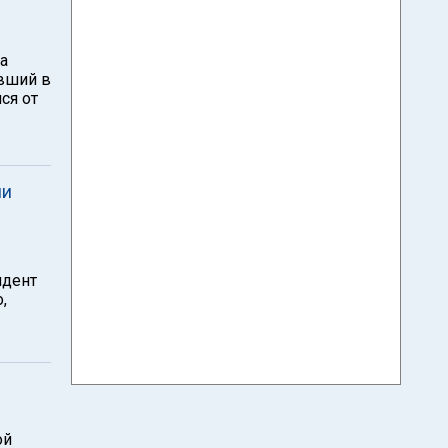
а
евший в
ся от
ли
идент
,
ой