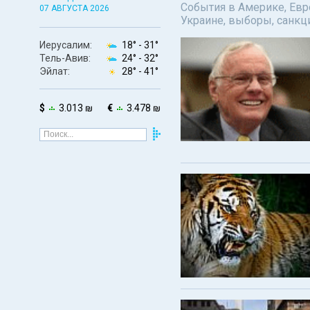
События в Америке, Евро
07 АВГУСТА 2026
Украине, выборы, санкц
Иерусалим:
18° -
31°
Тель-Авив:
24° -
32°
Эйлат:
28° -
41°
$
3.013 ₪
€
3.478 ₪