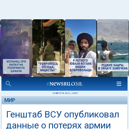
ИСПАНЕЦ ЗРЯ
НАПАЛ НА
РЕЗЕРВИСТА
ЦАХАЛА
25 АВГУСТА 2023
|
09:07
МИР
Генштаб ВСУ опубликовал
данные о потерях армии