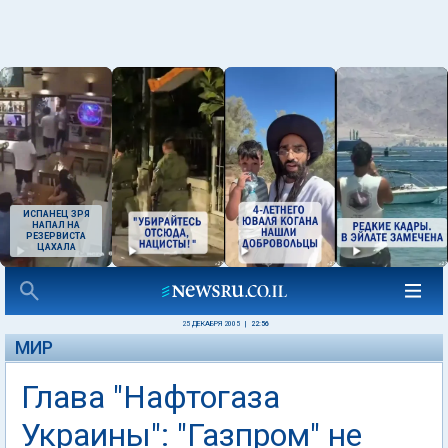
ИСПАНЕЦ ЗРЯ
НАПАЛ НА
РЕЗЕРВИСТА
ЦАХАЛА
25 ДЕКАБРЯ 2005
|
22:56
МИР
Глава "Нафтогаза
Украины": "Газпром" не