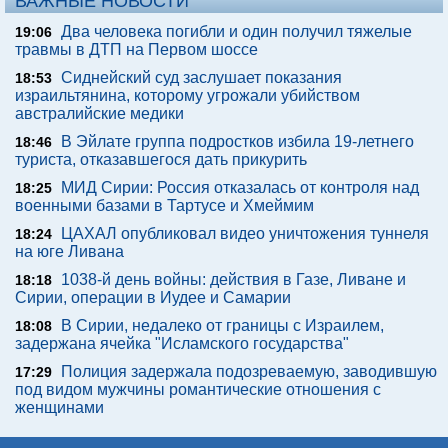
ВАЖНЫЕ НОВОСТИ
Два человека погибли и один получил тяжелые
19:06
травмы в ДТП на Первом шоссе
Сиднейский суд заслушает показания
18:53
израильтянина, которому угрожали убийством
австралийские медики
В Эйлате группа подростков избила 19-летнего
18:46
туриста, отказавшегося дать прикурить
МИД Сирии: Россия отказалась от контроля над
18:25
военными базами в Тартусе и Хмеймим
ЦАХАЛ опубликовал видео уничтожения туннеля
18:24
на юге Ливана
1038-й день войны: действия в Газе, Ливане и
18:18
Сирии, операции в Иудее и Самарии
В Сирии, недалеко от границы с Израилем,
18:08
задержана ячейка "Исламского государства"
Полиция задержала подозреваемую, заводившую
17:29
под видом мужчины романтические отношения с
женщинами