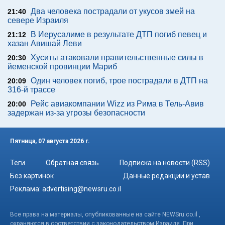
Два человека пострадали от укусов змей на
21:40
севере Израиля
В Иерусалиме в результате ДТП погиб певец и
21:12
хазан Авишай Леви
Хуситы атаковали правительственные силы в
20:30
йеменской провинции Мариб
Один человек погиб, трое пострадали в ДТП на
20:09
316-й трассе
Рейс авиакомпании Wizz из Рима в Тель-Авив
20:00
задержан из-за угрозы безопасности
Пятница, 07 августа 2026 г.
Теги
Обратная связь
Подписка на новости (RSS)
Без картинок
Данные редакции и устав
Реклама:
advertising@newsru.co.il
Все права на материалы, опубликованные на сайте NEWSru.co.il ,
охраняются в соответствии с законодательством Израиля. При