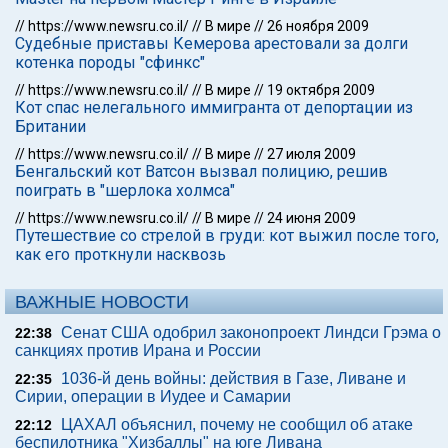
//
https://www.newsru.co.il/
//
В мире
//
26 ноября 2009
Судебные приставы Кемерова арестовали за долги
котенка породы "сфинкс"
//
https://www.newsru.co.il/
//
В мире
//
19 октября 2009
Кот спас нелегального иммигранта от депортации из
Британии
//
https://www.newsru.co.il/
//
В мире
//
27 июля 2009
Бенгальский кот Ватсон вызвал полицию, решив
поиграть в "шерлока холмса"
//
https://www.newsru.co.il/
//
В мире
//
24 июня 2009
Путешествие со стрелой в груди: кот выжил после того,
как его проткнули насквозь
ВАЖНЫЕ НОВОСТИ
Сенат США одобрил законопроект Линдси Грэма о
22:38
санкциях против Ирана и России
1036-й день войны: действия в Газе, Ливане и
22:35
Сирии, операции в Иудее и Самарии
ЦАХАЛ объяснил, почему не сообщил об атаке
22:12
беспилотника "Хизбаллы" на юге Ливана