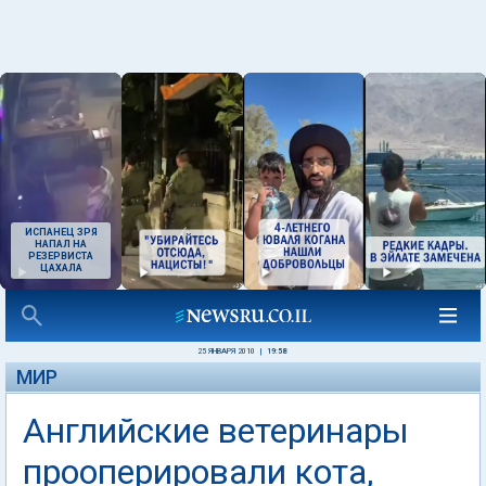
ИСПАНЕЦ ЗРЯ
НАПАЛ НА
РЕЗЕРВИСТА
ЦАХАЛА
25 ЯНВАРЯ 2010
|
19:58
МИР
Английские ветеринары
прооперировали кота,