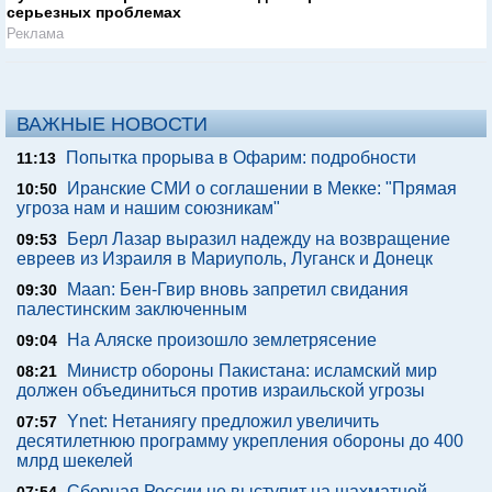
серьезных проблемах
Реклама
ВАЖНЫЕ НОВОСТИ
Попытка прорыва в Офарим: подробности
11:13
Иранские СМИ о соглашении в Мекке: "Прямая
10:50
угроза нам и нашим союзникам"
Берл Лазар выразил надежду на возвращение
09:53
евреев из Израиля в Мариуполь, Луганск и Донецк
Maan: Бен-Гвир вновь запретил свидания
09:30
палестинским заключенным
На Аляске произошло землетрясение
09:04
Министр обороны Пакистана: исламский мир
08:21
должен объединиться против израильской угрозы
Ynet: Нетаниягу предложил увеличить
07:57
десятилетнюю программу укрепления обороны до 400
млрд шекелей
Сборная России не выступит на шахматной