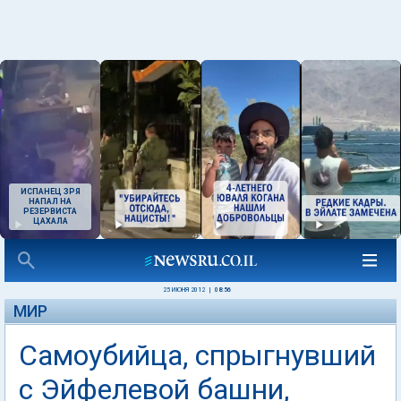
ИСПАНЕЦ ЗРЯ
НАПАЛ НА
РЕЗЕРВИСТА
ЦАХАЛА
25 ИЮНЯ 2012
|
08:56
МИР
Самоубийца, спрыгнувший
с Эйфелевой башни,