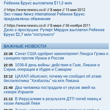
Ребекке Брукс выплатили $11,3 млн
//
https://www.newsru.co.il/
//
В мире
//
15 мая 2012
Экс-главе News International Ребекке Брукс
предъявлены обвинения
//
https://www.newsru.co.il/
//
В мире
//
06 ноября 2011
Дело о прослушке: Руперт Мердок выплатил Ребекке
Брукс $2,7 млн "отступного"
ВАЖНЫЕ НОВОСТИ
Сенат США одобрил законопроект Линдси Грэма о
22:38
санкциях против Ирана и России
1036-й день войны: действия в Газе, Ливане и
22:35
Сирии, операции в Иудее и Самарии
ЦАХАЛ объяснил, почему не сообщил об атаке
22:12
беспилотника "Хизбаллы" на юге Ливана
Два человека пострадали от укусов змей на
21:40
севере Израиля
В Иерусалиме в результате ДТП погиб певец и
21:12
хазан Авишай Леви