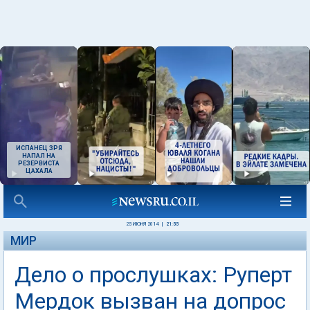
ИСПАНЕЦ ЗРЯ
НАПАЛ НА
РЕЗЕРВИСТА
ЦАХАЛА
25 ИЮНЯ 2014
|
21:55
МИР
Дело о прослушках: Руперт
Мердок вызван на допрос