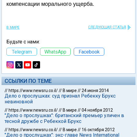
компенсации морального ущерба.
СЛЕДУЮЩАЯ СТАТЬЯ
В МИРЕ
Будьте с нами:
Telegram
WhatsApp
Facebook
ССЫЛКИ ПО ТЕМЕ
//
https://www.newsru.co.il/
//
В мире
//
24 июня 2014
Дело о прослушках: суд признал Ребекку Брукс
невиновной
//
https://www.newsru.co.il/
//
В мире
//
04 ноября 2012
"Дело о прослушках": британский премьер уличен в
тесной дружбе с Ребеккой Брукс
//
https://www.newsru.co.il/
//
В мире
//
16 октября 2012
"Дело о прослушках": экс-главе News International