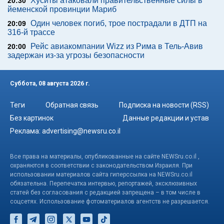
Хуситы атаковали правительственные силы в
20:30
йеменской провинции Мариб
Один человек погиб, трое пострадали в ДТП на
20:09
316-й трассе
Рейс авиакомпании Wizz из Рима в Тель-Авив
20:00
задержан из-за угрозы безопасности
Суббота, 08 августа 2026 г.
Теги
Обратная связь
Подписка на новости (RSS)
Без картинок
Данные редакции и устав
Реклама:
advertising@newsru.co.il
Все права на материалы, опубликованные на сайте NEWSru.co.il ,
охраняются в соответствии с законодательством Израиля. При
использовании материалов сайта гиперссылка на NEWSru.co.il
обязательна. Перепечатка интервью, репортажей, эксклюзивных
статей без согласования с редакцией запрещена – в том числе в
соцсетях. Использование фотоматериалов агентств не разрешается.