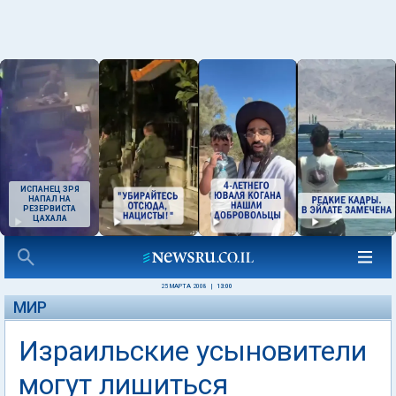
ИСПАНЕЦ ЗРЯ
НАПАЛ НА
РЕЗЕРВИСТА
ЦАХАЛА
25 МАРТА 2008
|
13:00
МИР
Израильские усыновители
могут лишиться