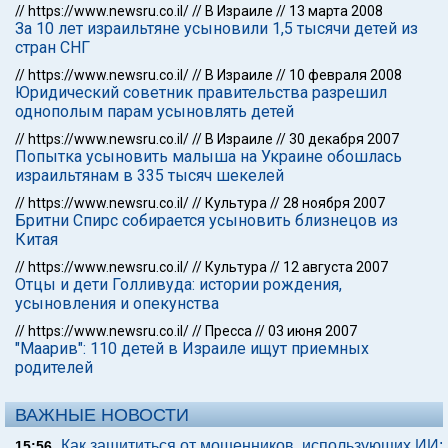
//
https://www.newsru.co.il/
//
В Израиле
//
13 марта 2008
За 10 лет израильтяне усыновили 1,5 тысячи детей из
стран СНГ
//
https://www.newsru.co.il/
//
В Израиле
//
10 февраля 2008
Юридический советник правительства разрешил
однополым парам усыновлять детей
//
https://www.newsru.co.il/
//
В Израиле
//
30 декабря 2007
Попытка усыновить малыша на Украине обошлась
израильтянам в 335 тысяч шекелей
//
https://www.newsru.co.il/
//
Культура
//
28 ноября 2007
Бритни Спирс собирается усыновить близнецов из
Китая
//
https://www.newsru.co.il/
//
Культура
//
12 августа 2007
Отцы и дети Голливуда: истории рождения,
усыновления и опекунства
//
https://www.newsru.co.il/
//
Пресса
//
03 июня 2007
"Маарив": 110 детей в Израиле ищут приемных
родителей
ВАЖНЫЕ НОВОСТИ
Как защититься от мошенников, использующих ИИ:
15:56