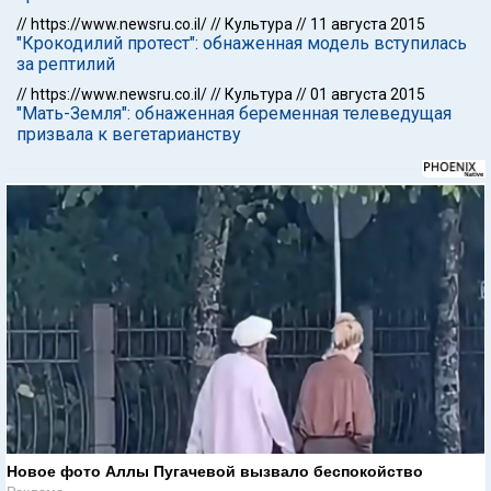
//
https://www.newsru.co.il/
//
Культура
//
11 августа 2015
"Крокодилий протест": обнаженная модель вступилась
за рептилий
//
https://www.newsru.co.il/
//
Культура
//
01 августа 2015
"Мать-Земля": обнаженная беременная телеведущая
призвала к вегетарианству
Новое фото Аллы Пугачевой вызвало беспокойство