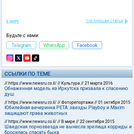
СЛЕДУЮЩАЯ СТАТЬЯ
В МИРЕ
Будьте с нами:
Telegram
WhatsApp
Facebook
ССЫЛКИ ПО ТЕМЕ
//
https://www.newsru.co.il/
//
Культура
//
21 марта 2016
Обнаженная модель из Иркутска призвала к спасению
душ
//
https://www.newsru.co.il/
//
Фоторепортажи
//
01 октября 2015
Юбилейная вечеринка PETA: звезды Playboy и Maxim
защищают права животных
//
https://www.newsru.co.il/
//
В мире
//
22 сентября 2015
Шведская порнозвезда не вынесла зрелища корриды и
бросилась спасать быка