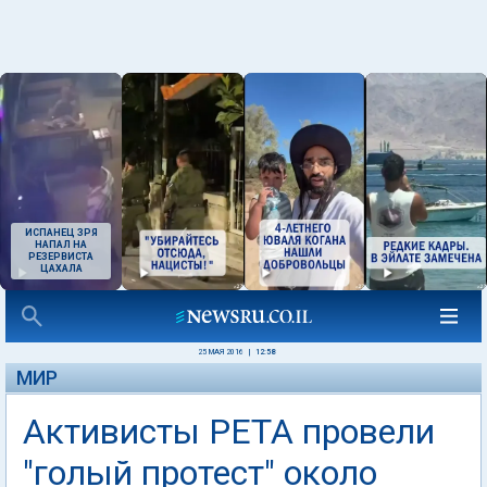
ИСПАНЕЦ ЗРЯ
НАПАЛ НА
РЕЗЕРВИСТА
ЦАХАЛА
25 МАЯ 2016
|
12:58
МИР
Активисты PETA провели
"голый протест" около