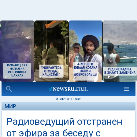
ИСПАНЕЦ ЗРЯ
НАПАЛ НА
РЕЗЕРВИСТА
ЦАХАЛА
25 НОЯБРЯ 2012
|
10:29
МИР
Радиоведущий отстранен
от эфира за беседу с