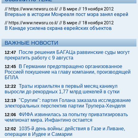
//
https://www.newsru.co.il/
//
В мире
//
19 ноября 2012
Впервые в истории Монреаля пост мэра занял еврей
//
https://www.newsru.co.il/
//
В мире
//
18 ноября 2012
В Канаде усилена охрана еврейских объектов
ВАЖНЫЕ НОВОСТИ
После решения БАГАЦа раввинские суды могут
12:47
прекратить работу с 9 августа
В Германии предотвращено организованное
12:45
Россией покушение на главу компании, производящей
БПЛА
Траты израильтян в первый месяц каникул
12:22
выросли до рекордных 1,77 млрд шекелей в сутки
"Сругим": партия Голана заказала исследование
12:19
электоральных перспектив партии Трупера-Хенделя
ФИФА извинилась за попытку приватизировать
12:06
чемпионат мира. Инфантино остается
1035-й день войны: действия в Газе и Ливане,
12:02
операции в Иудее и Самарии