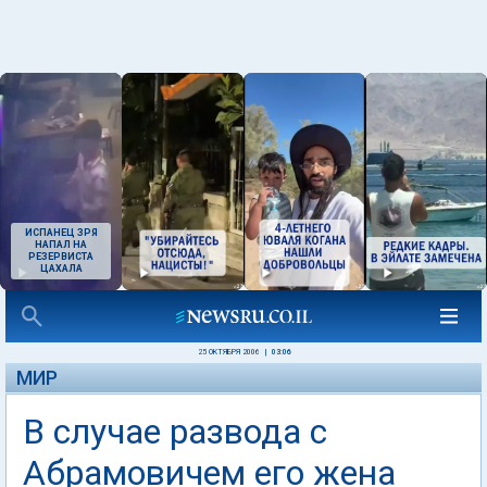
ИСПАНЕЦ ЗРЯ
НАПАЛ НА
РЕЗЕРВИСТА
ЦАХАЛА
25 ОКТЯБРЯ 2006
|
03:06
МИР
В случае развода с
Абрамовичем его жена