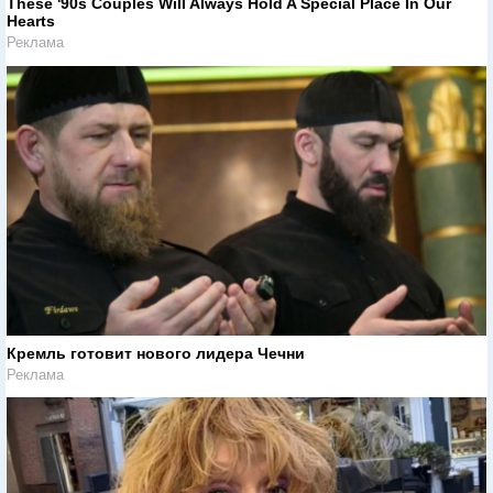
These '90s Couples Will Always Hold A Special Place In Our
Hearts
Реклама
Кремль готовит нового лидера Чечни
Реклама