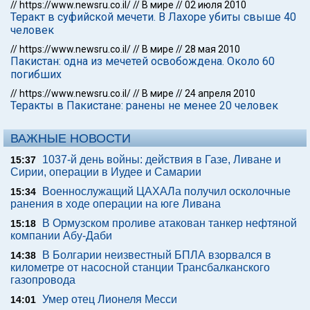
//
https://www.newsru.co.il/
//
В мире
//
02 июля 2010
Теракт в суфийской мечети. В Лахоре убиты свыше 40
человек
//
https://www.newsru.co.il/
//
В мире
//
28 мая 2010
Пакистан: одна из мечетей освобождена. Около 60
погибших
//
https://www.newsru.co.il/
//
В мире
//
24 апреля 2010
Теракты в Пакистане: ранены не менее 20 человек
ВАЖНЫЕ НОВОСТИ
1037-й день войны: действия в Газе, Ливане и
15:37
Сирии, операции в Иудее и Самарии
Военнослужащий ЦАХАЛа получил осколочные
15:34
ранения в ходе операции на юге Ливана
В Ормузском проливе атакован танкер нефтяной
15:18
компании Абу-Даби
В Болгарии неизвестный БПЛА взорвался в
14:38
километре от насосной станции Трансбалканского
газопровода
Умер отец Лионеля Месси
14:01