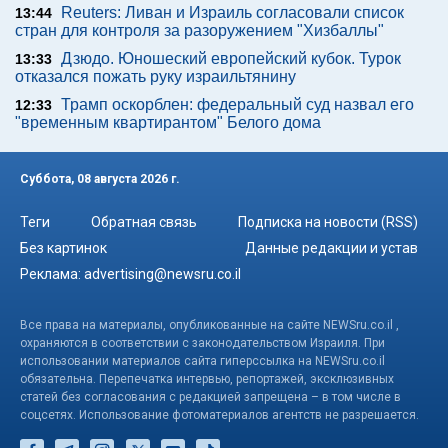
Reuters: Ливан и Израиль согласовали список
13:44
стран для контроля за разоружением "Хизбаллы"
Дзюдо. Юношеский европейский кубок. Турок
13:33
отказался пожать руку израильтянину
Трамп оскорблен: федеральный суд назвал его
12:33
"временным квартирантом" Белого дома
Суббота, 08 августа 2026 г.
Теги
Обратная связь
Подписка на новости (RSS)
Без картинок
Данные редакции и устав
Реклама:
advertising@newsru.co.il
Все права на материалы, опубликованные на сайте NEWSru.co.il ,
охраняются в соответствии с законодательством Израиля. При
использовании материалов сайта гиперссылка на NEWSru.co.il
обязательна. Перепечатка интервью, репортажей, эксклюзивных
статей без согласования с редакцией запрещена – в том числе в
соцсетях. Использование фотоматериалов агентств не разрешается.