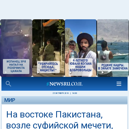
ИСПАНЕЦ ЗРЯ
НАПАЛ НА
РЕЗЕРВИСТА
ЦАХАЛА
25 ОКТЯБРЯ 2010
|
14:00
МИР
На востоке Пакистана,
возле суфийской мечети,