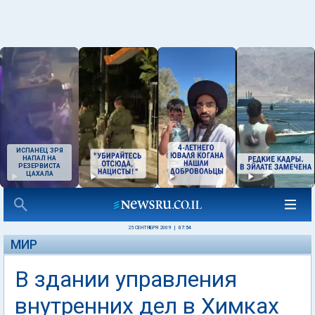
ИСПАНЕЦ ЗРЯ
НАПАЛ НА
РЕЗЕРВИСТА
ЦАХАЛА
25 СЕНТЯБРЯ 2009
|
07:54
МИР
В здании управления
внутренних дел в Химках