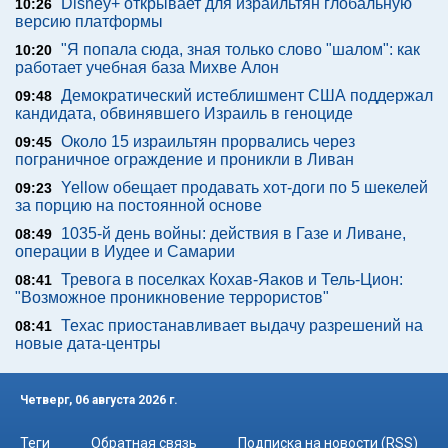
Disney+ открывает для израильтян глобальную
10:26
версию платформы
"Я попала сюда, зная только слово "шалом": как
10:20
работает учебная база Михве Алон
Демократический истеблишмент США поддержал
09:48
кандидата, обвинявшего Израиль в геноциде
Около 15 израильтян прорвались через
09:45
пограничное ограждение и проникли в Ливан
Yellow обещает продавать хот-доги по 5 шекелей
09:23
за порцию на постоянной основе
1035-й день войны: действия в Газе и Ливане,
08:49
операции в Иудее и Самарии
Тревога в поселках Кохав-Яаков и Тель-Цион:
08:41
"Возможное проникновение террористов"
Техас приостанавливает выдачу разрешений на
08:41
новые дата-центры
Четверг, 06 августа 2026 г.
Теги
Обратная связь
Подписка на новости (RSS)