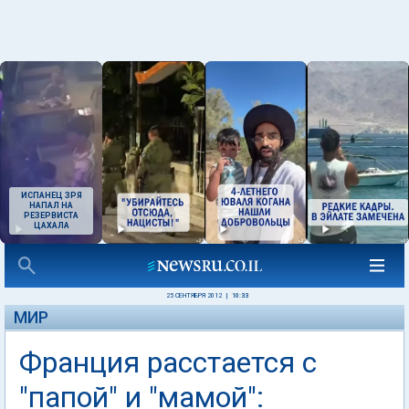
ИСПАНЕЦ ЗРЯ
НАПАЛ НА
РЕЗЕРВИСТА
ЦАХАЛА
25 СЕНТЯБРЯ 2012
|
10:33
МИР
Франция расстается с
"папой" и "мамой":