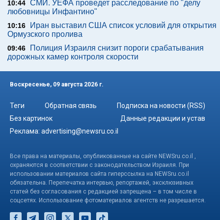
СМИ. УЕФА проведет расследование по "делу
10:44
любовницы Инфантино"
Иран выставил США список условий для открытия
10:16
Ормузского пролива
Полиция Израиля снизит пороги срабатывания
09:46
дорожных камер контроля скорости
Воскресенье, 09 августа 2026 г.
Теги
Обратная связь
Подписка на новости (RSS)
Без картинок
Данные редакции и устав
Реклама:
advertising@newsru.co.il
Все права на материалы, опубликованные на сайте NEWSru.co.il ,
охраняются в соответствии с законодательством Израиля. При
использовании материалов сайта гиперссылка на NEWSru.co.il
обязательна. Перепечатка интервью, репортажей, эксклюзивных
статей без согласования с редакцией запрещена – в том числе в
соцсетях. Использование фотоматериалов агентств не разрешается.