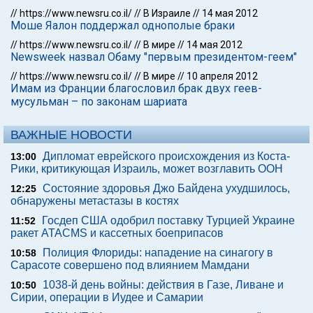
//
https://www.newsru.co.il/
//
В Израиле
//
14 мая 2012
Моше Яалон поддержал однополые браки
//
https://www.newsru.co.il/
//
В мире
//
14 мая 2012
Newsweek назвал Обаму "первым президентом-геем"
//
https://www.newsru.co.il/
//
В мире
//
10 апреля 2012
Имам из Франции благословил брак двух геев-
мусульман – по законам шариата
ВАЖНЫЕ НОВОСТИ
Дипломат еврейского происхождения из Коста-
13:00
Рики, критикующая Израиль, может возглавить ООН
Состояние здоровья Джо Байдена ухудшилось,
12:25
обнаружены метастазы в костях
Госдеп США одобрил поставку Турцией Украине
11:52
ракет ATACMS и кассетных боеприпасов
Полиция Флориды: нападение на синагогу в
10:58
Сарасоте совершено под влиянием Мамдани
1038-й день войны: действия в Газе, Ливане и
10:50
Сирии, операции в Иудее и Самарии