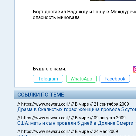
Борт доставил Надежду и Гошу в Междуречен
опасность миновала.
Будьте с нами:
Telegram
WhatsApp
Facebook
ССЫЛКИ ПО ТЕМЕ
//
https://www.newsru.co.il/
//
В мире
//
21 сентября 2009
Драма в Скалистых горах: женщина провела 5 суто
//
https://www.newsru.co.il/
//
В мире
//
09 августа 2009
США: мать и сын провели 5 дней в Долине Смерти 
//
https://www.newsru.co.il/
//
В мире
//
24 мая 2009