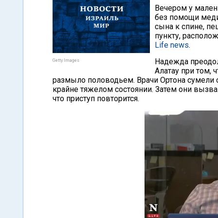
Вечером у мален
без помощи меди
сына к спине, 
пункту, располо
Life news
.
Надежда преодол
Getty Images
Алатау при том, 
размыло половодьем. Врачи Ортона сумели с
крайне тяжелом состоянии. Затем они вызвал
что приступ повторится.