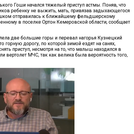
ького Гоши начался тяжелый приступ астмы. Поняв, что
ков ребенку не выжить, мать, привязав задыхающегося
пешком отправилась к ближайшему фельдшерскому
женному в поселке Ортон Кемеровской области, сообщает
ела две большие горы и перевал нагорья Кузнецкий
что горную дорогу, по которой зимой ездят на санях,
нять приступ, несмотря на то, что малыш находился в
и вертолет МЧС, так как велика была вероятность того,