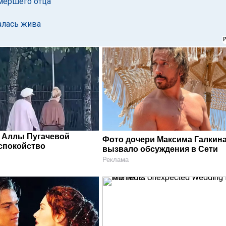
умершего отца
алась жива
 Аллы Пугачевой
Фото дочери Максима Галкин
спокойство
вызвало обсуждения в Сети
Реклама