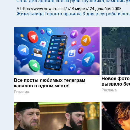
США: детсадовец сел за руль грузовика, заменив 
//
https://www.newsru.co.il/
//
В мире
//
24 декабря 2008
Жительница Торонто провела 3 дня в сугробе и ост
Новое фото
Все посты любимых телеграм
вызвало бе
каналов в одном месте!
Реклама
Реклама