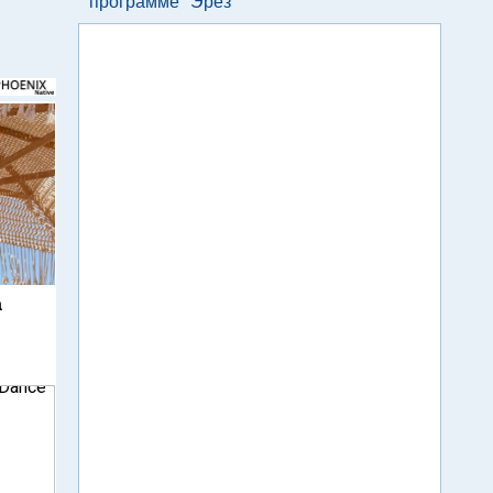
программе "Эрез"
а