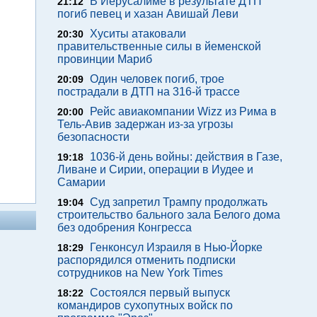
В Иерусалиме в результате ДТП
21:12
погиб певец и хазан Авишай Леви
Хуситы атаковали
20:30
правительственные силы в йеменской
провинции Мариб
Один человек погиб, трое
20:09
пострадали в ДТП на 316-й трассе
Рейс авиакомпании Wizz из Рима в
20:00
Тель-Авив задержан из-за угрозы
безопасности
1036-й день войны: действия в Газе,
19:18
Ливане и Сирии, операции в Иудее и
Самарии
Суд запретил Трампу продолжать
19:04
строительство бального зала Белого дома
без одобрения Конгресса
Генконсул Израиля в Нью-Йорке
18:29
распорядился отменить подписки
сотрудников на New York Times
Состоялся первый выпуск
18:22
командиров сухопутных войск по