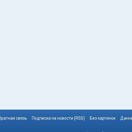
братная связь
Подписка на новости (RSS)
Без картинок
Данны