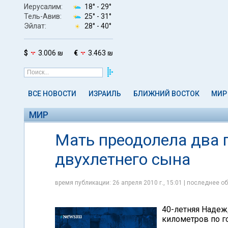
Иерусалим:
18° -
29°
Тель-Авив:
25° -
31°
Эйлат:
28° -
40°
$
3.006 ₪
€
3.463 ₪
ВСЕ НОВОСТИ
ИЗРАИЛЬ
БЛИЖНИЙ ВОСТОК
МИР
МИР
Мать преодолела два г
двухлетнего сына
время публикации: 26 апреля 2010 г., 15:01 | последнее об
40-летняя Надеж
километров по го