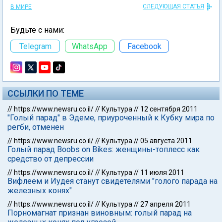
СЛЕДУЮЩАЯ СТАТЬЯ
В МИРЕ
Будьте с нами:
Telegram
WhatsApp
Facebook
ССЫЛКИ ПО ТЕМЕ
//
https://www.newsru.co.il/
//
Культура
//
12 сентября 2011
"Голый парад" в Эдеме, приуроченный к Кубку мира по
регби, отменен
//
https://www.newsru.co.il/
//
Культура
//
05 августа 2011
Голый парад Boobs on Bikes: женщины-топлесс как
средство от депрессии
//
https://www.newsru.co.il/
//
Культура
//
11 июля 2011
Вифлеем и Иудея станут свидетелями "голого парада на
железных конях"
//
https://www.newsru.co.il/
//
Культура
//
27 апреля 2011
Порномагнат признан виновным: голый парад на