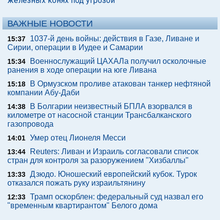
железных конях под угрозой
ВАЖНЫЕ НОВОСТИ
1037-й день войны: действия в Газе, Ливане и
15:37
Сирии, операции в Иудее и Самарии
Военнослужащий ЦАХАЛа получил осколочные
15:34
ранения в ходе операции на юге Ливана
В Ормузском проливе атакован танкер нефтяной
15:18
компании Абу-Даби
В Болгарии неизвестный БПЛА взорвался в
14:38
километре от насосной станции Трансбалканского
газопровода
Умер отец Лионеля Месси
14:01
Reuters: Ливан и Израиль согласовали список
13:44
стран для контроля за разоружением "Хизбаллы"
Дзюдо. Юношеский европейский кубок. Турок
13:33
отказался пожать руку израильтянину
Трамп оскорблен: федеральный суд назвал его
12:33
"временным квартирантом" Белого дома