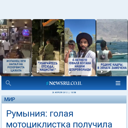
ИСПАНЕЦ ЗРЯ
НАПАЛ НА
РЕЗЕРВИСТА
ЦАХАЛА
26 АПРЕЛЯ 2012
|
13:58
МИР
Румыния: голая
мотоциклистка получила