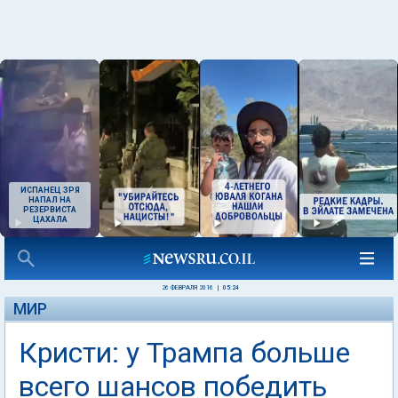
ИСПАНЕЦ ЗРЯ
НАПАЛ НА
РЕЗЕРВИСТА
ЦАХАЛА
26 ФЕВРАЛЯ 2016
|
05:24
МИР
Кристи: у Трампа больше
всего шансов победить