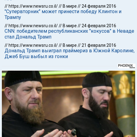
//
https://www.newsru.co.il/
//
В мире
//
24 февраля 2016
"Супервторник" может принести победу Клинтон и
Трампу
//
https://www.newsru.co.il/
//
В мире
//
24 февраля 2016
CNN: победителем республиканских "кокусов" в Неваде
стал Дональд Трамп
//
https://www.newsru.co.il/
//
В мире
//
21 февраля 2016
Дональд Трамп выиграл праймериз в Южной Каролине,
Джеб Буш выбыл из гонки