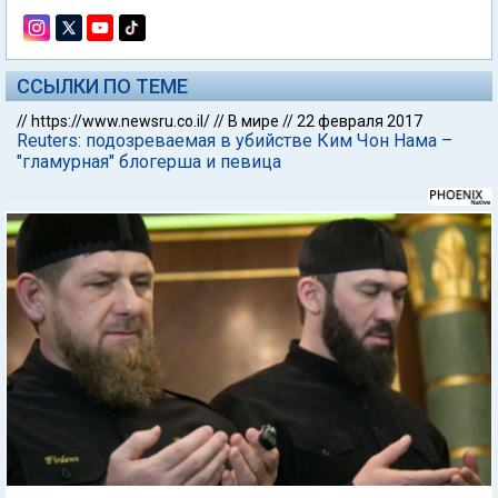
ССЫЛКИ ПО ТЕМЕ
//
https://www.newsru.co.il/
//
В мире
//
22 февраля 2017
Reuters: подозреваемая в убийстве Ким Чон Нама –
"гламурная" блогерша и певица