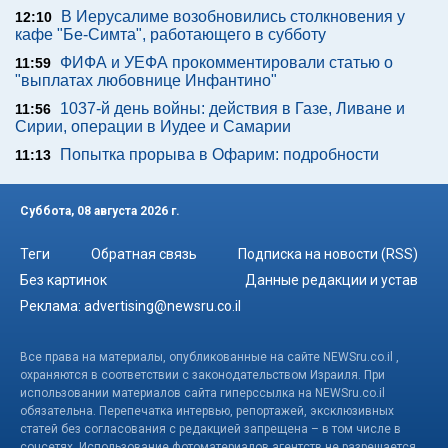
В Иерусалиме возобновились столкновения у
12:10
кафе "Бе-Симта", работающего в субботу
ФИФА и УЕФА прокомментировали статью о
11:59
"выплатах любовнице Инфантино"
1037-й день войны: действия в Газе, Ливане и
11:56
Сирии, операции в Иудее и Самарии
Попытка прорыва в Офарим: подробности
11:13
Суббота, 08 августа 2026 г.
Теги
Обратная связь
Подписка на новости (RSS)
Без картинок
Данные редакции и устав
Реклама:
advertising@newsru.co.il
Все права на материалы, опубликованные на сайте NEWSru.co.il ,
охраняются в соответствии с законодательством Израиля. При
использовании материалов сайта гиперссылка на NEWSru.co.il
обязательна. Перепечатка интервью, репортажей, эксклюзивных
статей без согласования с редакцией запрещена – в том числе в
соцсетях. Использование фотоматериалов агентств не разрешается.