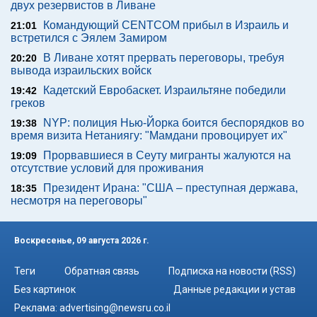
двух резервистов в Ливане
Командующий CENTCOM прибыл в Израиль и
21:01
встретился с Эялем Замиром
В Ливане хотят прервать переговоры, требуя
20:20
вывода израильских войск
Кадетский Евробаскет. Израильтяне победили
19:42
греков
NYP: полиция Нью-Йорка боится беспорядков во
19:38
время визита Нетаниягу: "Мамдани провоцирует их"
Прорвавшиеся в Сеуту мигранты жалуются на
19:09
отсутствие условий для проживания
Президент Ирана: "США – преступная держава,
18:35
несмотря на переговоры"
Воскресенье, 09 августа 2026 г.
Теги
Обратная связь
Подписка на новости (RSS)
Без картинок
Данные редакции и устав
Реклама:
advertising@newsru.co.il