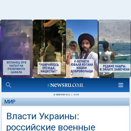
ИСПАНЕЦ ЗРЯ
НАПАЛ НА
РЕЗЕРВИСТА
ЦАХАЛА
26 ФЕВРАЛЯ 2022
|
21:45
МИР
Власти Украины:
российские военные