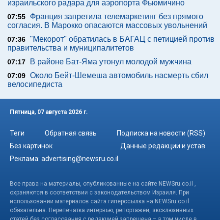
израильского радара для аэропорта Фьюмичино
Франция запретила телемаркетинг без прямого
07:55
согласия. В Марокко опасаются массовых увольнений
"Мекорот" обратилась в БАГАЦ с петицией против
07:36
правительства и муниципалитетов
В районе Бат-Яма утонул молодой мужчина
07:17
Около Бейт-Шемеша автомобиль насмерть сбил
07:09
велосипедиста
Пятница, 07 августа 2026 г.
Теги
Обратная связь
Подписка на новости (RSS)
Без картинок
Данные редакции и устав
Реклама:
advertising@newsru.co.il
Все права на материалы, опубликованные на сайте NEWSru.co.il ,
охраняются в соответствии с законодательством Израиля. При
использовании материалов сайта гиперссылка на NEWSru.co.il
обязательна. Перепечатка интервью, репортажей, эксклюзивных
статей без согласования с редакцией запрещена – в том числе в