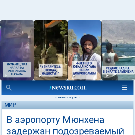
ИСПАНЕЦ ЗРЯ
НАПАЛ НА
РЕЗЕРВИСТА
ЦАХАЛА
26 ЯНВАРЯ 2023
|
06:27
МИР
В аэропорту Мюнхена
задержан подозреваемый